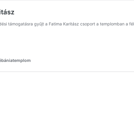
itász
ési támogatásra gyűjt a Fatima Karitász csoport a templomban a fé
Plébániatemplom