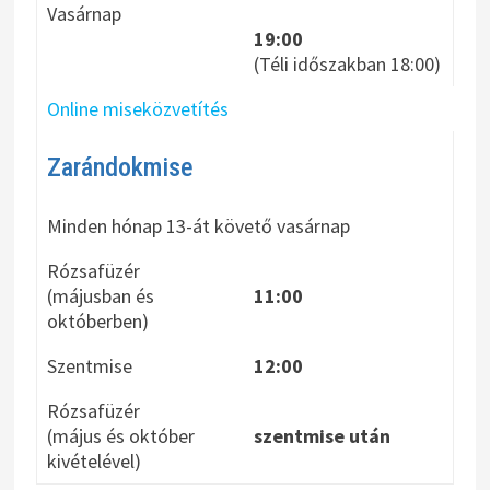
Vasárnap
19:00
(Téli időszakban 18:00)
Online miseközvetítés
Zarándokmise
Minden hónap 13-át követő vasárnap
Rózsafüzér
(májusban és
11:00
októberben)
Szentmise
12:00
Rózsafüzér
(május és október
szentmise után
kivételével)