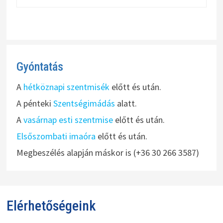
Gyóntatás
A
hétköznapi szentmisék
előtt és után.
A pénteki
Szentségimádás
alatt.
A
vasárnap esti szentmise
előtt és után.
Elsőszombati imaóra
előtt és után.
Megbeszélés alapján máskor is (+36 30 266 3587)
Elérhetőségeink