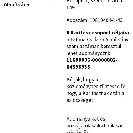
Budapest, Szent László u.
Alapítvány
149.
Adószám: 19819404-1-43
A Karitász csoport céljaira
a Fatima Csillaga Alapítvány
számlaszámán keresztül
lehet adományozni:
11600006-00000002-
04398938
Kérjük, hogy a
közleményben tüntesse fel,
hogy a Karitásznak szánja
az összeget!
Adományaikat és
hozzájárulásaikat hálásan
köszönjük!