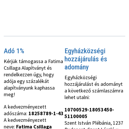
Adó 1%
Egyházközségi
hozzájárulás és
Kérjük támogassa a Fatima
adomány
Csillaga Alapítványt és
rendelkezzen úgy, hogy
Egyházközségi
adója egy százalékát
hozzájárulást és adományt
alapítványunk kaphassa
a következő számlaszámra
meg!
lehet utalni:
A kedvezményezett
10700529-18053450-
adószáma:
18258789-1-43
51100005
A kedvezményezett
Szent István Plébánia, 1237
neve:
Fatima Csillaga