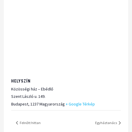
HELYSZÍN
Közösségi ház – Ebédlő
Szent László u. 149.
Budapest
,
1237
Magyarország
+ Google Térkép
Felnőtt hittan
Egyháztanács