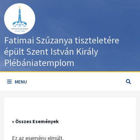
Skip
to
content
Fatimai Szűzanya tiszteletére
épült Szent István Király
Plébániatemplom
MENU
« Összes Események
Ez az esemény elmúlt.