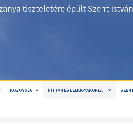
zanya tiszteletére épült Szent Istv
KÖZÖSSÉG
HITTAN ÉS LELKIGYAKORLAT
SZENT