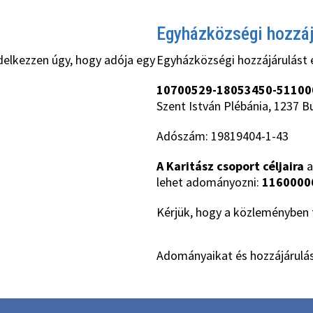
Egyházközségi hozzá
delkezzen úgy, hogy adója egy
Egyházközségi hozzájárulást 
10700529-18053450-51100
Szent István Plébánia, 1237 B
Adószám: 19819404-1-43
A Karitász csoport céljaira
a
lehet adományozni:
1160000
Kérjük, hogy a közleményben t
Adományaikat és hozzájárulás