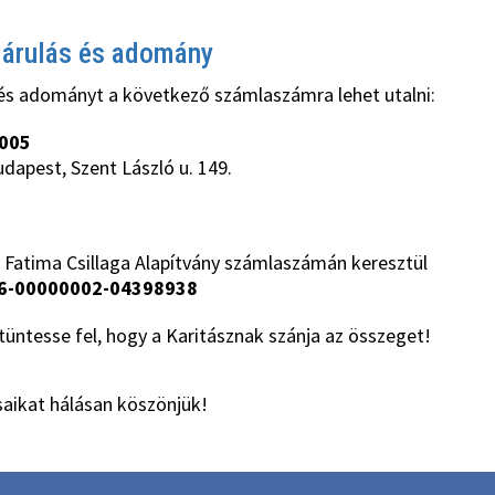
járulás és adomány
és adományt a következő számlaszámra lehet utalni:
005
udapest, Szent László u. 149.
 Fatima Csillaga Alapítvány számlaszámán keresztül
6-00000002-04398938
üntesse fel, hogy a Karitásznak szánja az összeget!
aikat hálásan köszönjük!