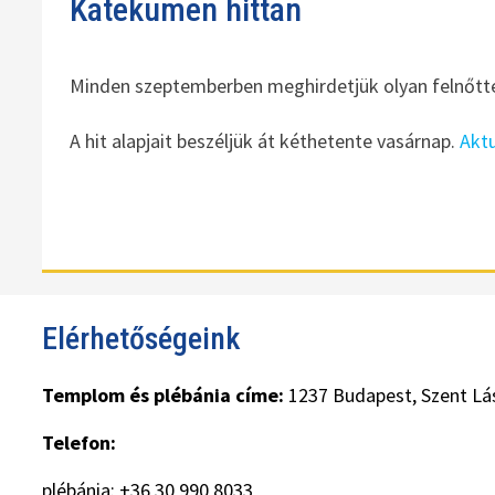
Katekumen hittan
Minden szeptemberben meghirdetjük olyan felnőtt
A hit alapjait beszéljük át kéthetente vasárnap.
Aktu
Elérhetőségeink
Templom és plébánia címe:
1237 Budapest, Szent Lás
Telefon:
plébánia: +36 30 990 8033