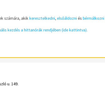
ek számára, akik
keresztelkedni
,
elsőáldozni
és
bérmálkozn
ális kezdés a hittanórák rendjében (ide kattintva).
zló u. 149.