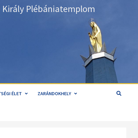
án Király Plébániatemplom
SÉGI ÉLET
ZARÁNDOKHELY