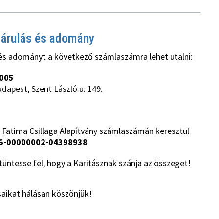
járulás és adomány
és adományt a következő számlaszámra lehet utalni:
005
udapest, Szent László u. 149.
 Fatima Csillaga Alapítvány számlaszámán keresztül
6-00000002-04398938
üntesse fel, hogy a Karitásznak szánja az összeget!
aikat hálásan köszönjük!