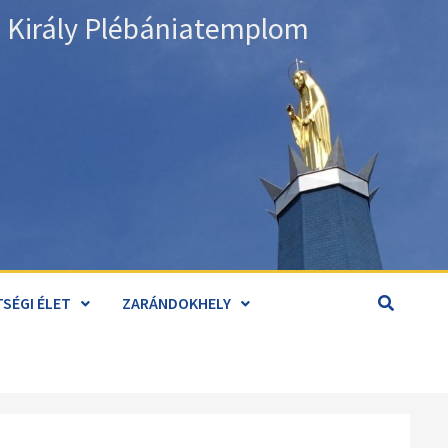
án Király Plébániatemplom
SÉGI ÉLET
ZARÁNDOKHELY