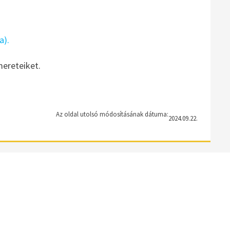
a).
mereteiket.
Az oldal utolsó módosításának dátuma:
2024.09.22.