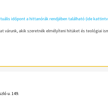
tuális időpont a hittanórák rendjében található (ide kattintv
 várunk, akik szeretnék elmélyíteni hitüket és teológiai is
zló u. 149.