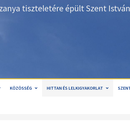
zanya tiszteletére épült Szent Istv
KÖZÖSSÉG
HITTAN ÉS LELKIGYAKORLAT
SZENT