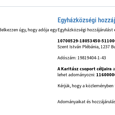
Egyházközségi hozzá
delkezzen úgy, hogy adója egy
Egyházközségi hozzájárulást 
10700529-18053450-51100
Szent István Plébánia, 1237 B
Adószám: 19819404-1-43
A Karitász csoport céljaira
a
lehet adományozni:
1160000
Kérjük, hogy a közleményben t
Adományaikat és hozzájárulás