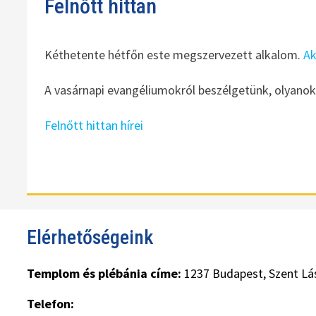
Felnőtt hittan
Kéthetente hétfőn este megszervezett alkalom.
Ak
A vasárnapi evangéliumokról beszélgetünk, olyanokat
Felnőtt hittan hírei
Elérhetőségeink
Templom és plébánia címe:
1237 Budapest, Szent Lás
Telefon: