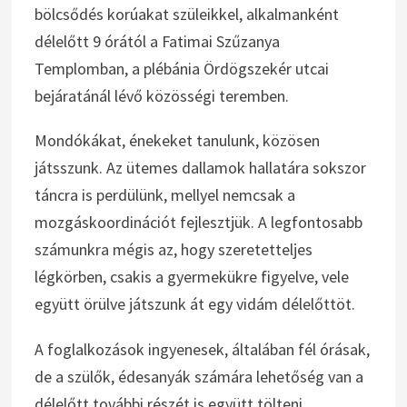
bölcsődés korúakat szüleikkel, alkalmanként
délelőtt 9 órától a Fatimai Szűzanya
Templomban, a plébánia Ördögszekér utcai
bejáratánál lévő közösségi teremben.
Mondókákat, énekeket tanulunk, közösen
játsszunk. Az ütemes dallamok hallatára sokszor
táncra is perdülünk, mellyel nemcsak a
mozgáskoordinációt fejlesztjük. A legfontosabb
számunkra mégis az, hogy szeretetteljes
légkörben, csakis a gyermekükre figyelve, vele
együtt örülve játszunk át egy vidám délelőttöt.
A foglalkozások ingyenesek, általában fél órásak,
de a szülők, édesanyák számára lehetőség van a
délelőtt további részét is együtt tölteni