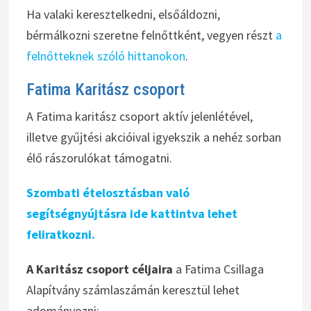
Ha valaki keresztelkedni, elsőáldozni,
bérmálkozni szeretne felnőttként, vegyen részt
a
felnőtteknek szóló hittanokon
.
Fatima Karitász csoport
A Fatima karitász csoport aktív jelenlétével,
illetve gyűjtési akcióival igyekszik a nehéz sorban
élő rászorulókat támogatni.
Szombati ételosztásban való
segítségnyújtásra ide kattintva lehet
feliratkozni.
A Karitász csoport céljaira
a Fatima Csillaga
Alapítvány számlaszámán keresztül lehet
adományozni: