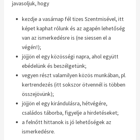
javasoljuk, hogy
kezdje a vasárnap fél tizes Szentmisével, itt
képet kaphat rólunk és az agapén lehetőség
van az ismerkedésre is (ne siessen el a
végén!);
jöjjön el egy közösségi napra, ahol együtt
ebédelünk és beszélgetünk;
vegyen részt valamilyen közös munkában, pl.
kertrendezés (itt sokszor ötvennél is többen
összejövünk);
jöjjön el egy kirándulásra, hétvégére,
családos táborba, figyelje a hirdetéseket;
a felnőtt hittanok is jó lehetőségek az
ismerkedésre.