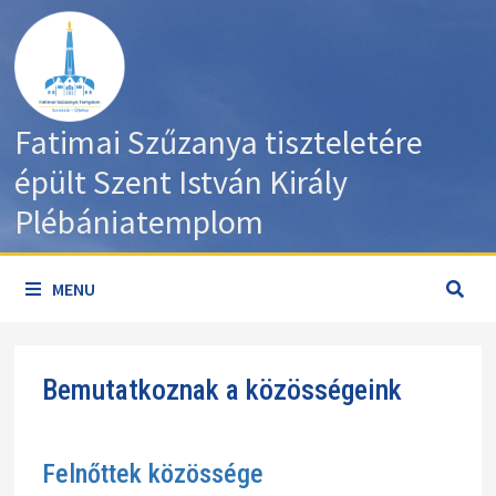
Skip
to
content
Fatimai Szűzanya tiszteletére
épült Szent István Király
Plébániatemplom
MENU
Bemutatkoznak a közösségeink
Felnőttek közössége