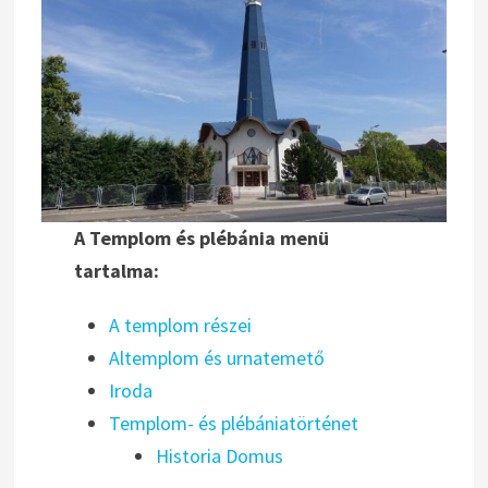
A Templom és plébánia menü
tartalma:
A templom részei
Altemplom és urnatemető
Iroda
Templom- és plébániatörténet
Historia Domus