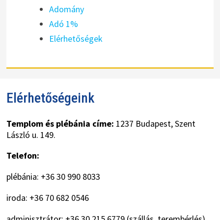
Adomány
Adó 1%
Elérhetőségek
Elérhetőségeink
Templom és plébánia címe:
1237 Budapest, Szent
László u. 149.
Telefon:
plébánia: +36 30 990 8033
iroda: +36 70 682 0546
adminisztrátor: +36 30 215 6779 (szállás, terembérlés)