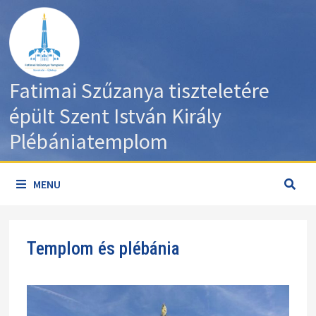
Skip
to
content
Fatimai Szűzanya tiszteletére
épült Szent István Király
Plébániatemplom
MENU
Templom és plébánia