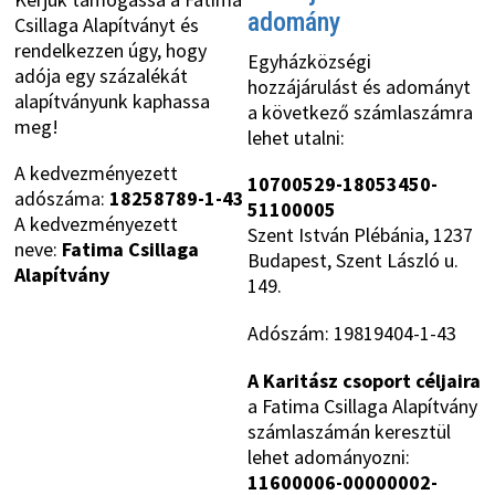
adomány
Csillaga Alapítványt és
rendelkezzen úgy, hogy
Egyházközségi
adója egy százalékát
hozzájárulást és adományt
alapítványunk kaphassa
a következő számlaszámra
meg!
lehet utalni:
A kedvezményezett
10700529-18053450-
adószáma:
18258789-1-43
51100005
A kedvezményezett
Szent István Plébánia, 1237
neve:
Fatima Csillaga
Budapest, Szent László u.
Alapítvány
149.
Adószám: 19819404-1-43
A Karitász csoport céljaira
a Fatima Csillaga Alapítvány
számlaszámán keresztül
lehet adományozni:
11600006-00000002-