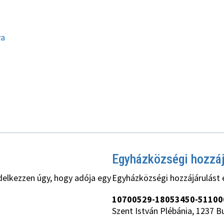
ya
Egyházközségi hozzá
delkezzen úgy, hogy adója egy
Egyházközségi hozzájárulást 
10700529-18053450-51100
Szent István Plébánia, 1237 B