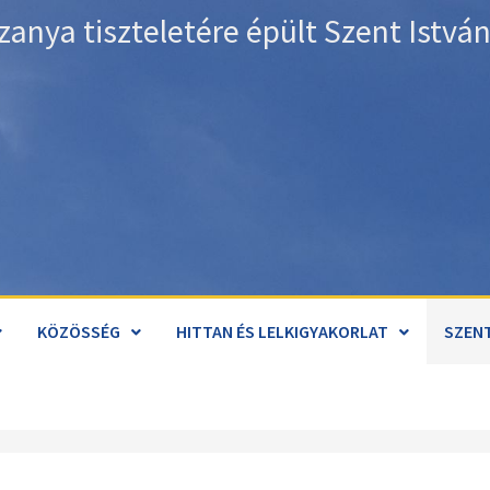
zanya tiszteletére épült Szent Istv
KÖZÖSSÉG
HITTAN ÉS LELKIGYAKORLAT
SZENT