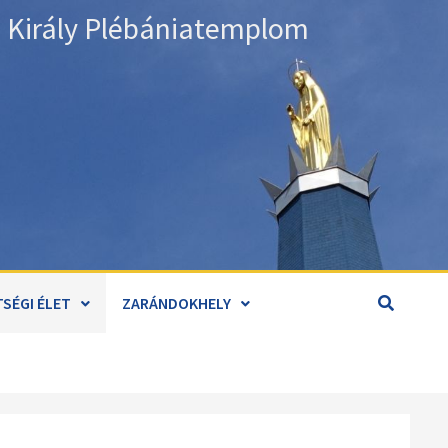
án Király Plébániatemplom
SÉGI ÉLET
ZARÁNDOKHELY