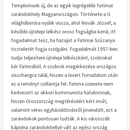
Templomunk új, de az egyik legrégebbi Fatimai
zarándokhely Magyarországon. Története a II.
világháborúra nyúlik vissza, ahol Novák József, a
későbbi újtelepi lelkész orosz fogságba kerül, itt
fogadalmat tesz, ha hazajut a Fatimai Szűzanya
tiszteletét fogja szolgálni. Fogadalmát 1957-ben
tudja teljesíteni újtelepi lelkészként, szobrokat
kér Fatimából. A szobrok megérkezése országos
visszhangra talál, hiszen a levert forradalom után
ez a reményt csillantja fel. Fatima üzenete nem
kedvezett az akkori kommunista hatalomnak,
hiszen Oroszország megtéréséért kért imát,
valamint véres egyházüldözésről jövendölt, ezt a
zarándokok pontosan tudták. A kis városszéli
kápolna zarándokhellyé vált az egész ország