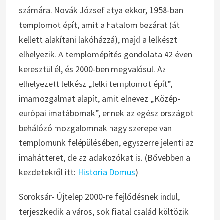
számára. Novák József atya ekkor, 1958-ban
templomot épít, amit a hatalom bezárat (át
kellett alakítani lakóházzá), majd a lelkészt
elhelyezik. A templomépítés gondolata 42 éven
keresztül él, és 2000-ben megvalósul. Az
elhelyezett lelkész „lelki templomot épít”,
imamozgalmat alapít, amit elnevez „Közép-
európai imatábornak”, ennek az egész országot
behálózó mozgalomnak nagy szerepe van
templomunk felépülésében, egyszerre jelenti az
imahátteret, de az adakozókat is. (Bővebben a
kezdetekről itt:
Historia Domus
)
Soroksár- Újtelep 2000-re fejlődésnek indul,
terjeszkedik a város, sok fiatal család költözik