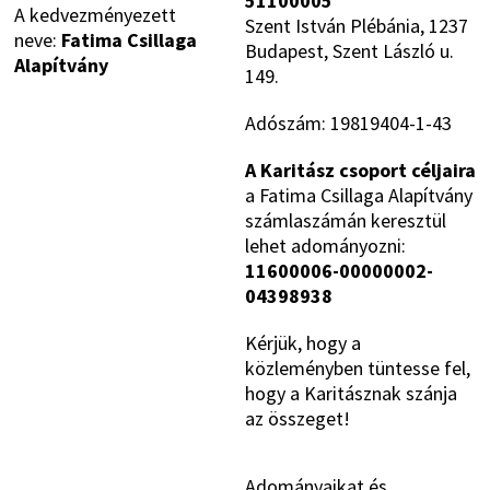
51100005
A kedvezményezett
Szent István Plébánia, 1237
neve:
Fatima Csillaga
Budapest, Szent László u.
Alapítvány
149.
Adószám: 19819404-1-43
A Karitász csoport céljaira
a Fatima Csillaga Alapítvány
számlaszámán keresztül
lehet adományozni:
11600006-00000002-
04398938
Kérjük, hogy a
közleményben tüntesse fel,
hogy a Karitásznak szánja
az összeget!
Adományaikat és