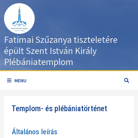
Skip
to
content
Fatimai Szűzanya tiszteletére
épült Szent István Király
Plébániatemplom
MENU
Templom- és plébániatörténet
Általános leírás