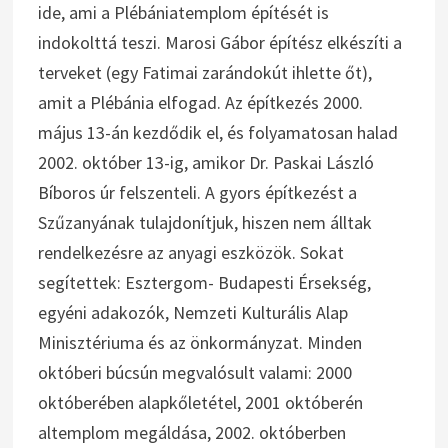
ide, ami a Plébániatemplom építését is
indokolttá teszi. Marosi Gábor építész elkészíti a
terveket (egy Fatimai zarándokút ihlette őt),
amit a Plébánia elfogad. Az építkezés 2000.
május 13-án kezdődik el, és folyamatosan halad
2002. október 13-ig, amikor Dr. Paskai László
Bíboros úr felszenteli. A gyors építkezést a
Szűzanyának tulajdonítjuk, hiszen nem álltak
rendelkezésre az anyagi eszközök. Sokat
segítettek: Esztergom- Budapesti Érsekség,
egyéni adakozók, Nemzeti Kulturális Alap
Minisztériuma és az önkormányzat. Minden
októberi búcsún megvalósult valami: 2000
októberében alapkőletétel, 2001 októberén
altemplom megáldása, 2002. októberben