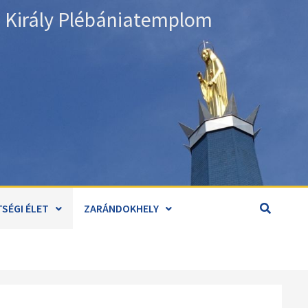
án Király Plébániatemplom
SÉGI ÉLET
ZARÁNDOKHELY