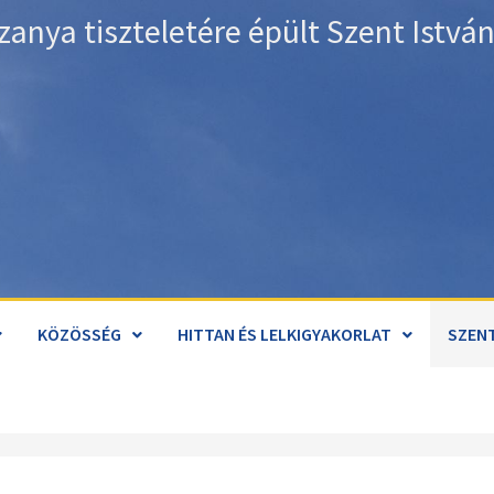
zanya tiszteletére épült Szent Istv
KÖZÖSSÉG
HITTAN ÉS LELKIGYAKORLAT
SZENT