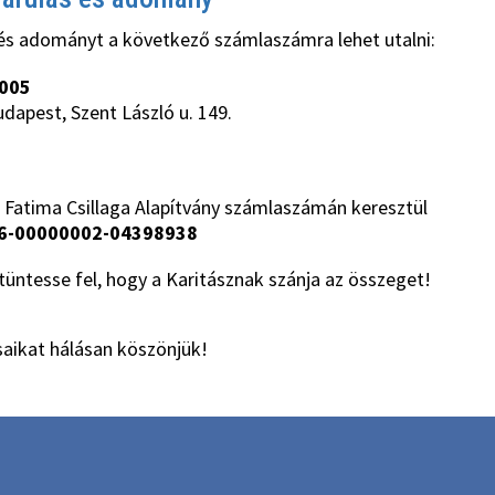
és adományt a következő számlaszámra lehet utalni:
005
udapest, Szent László u. 149.
 Fatima Csillaga Alapítvány számlaszámán keresztül
6-00000002-04398938
üntesse fel, hogy a Karitásznak szánja az összeget!
aikat hálásan köszönjük!