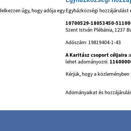
delkezzen úgy, hogy adója egy
Egyházközségi hozzájárulást 
10700529-18053450-51100
Szent István Plébánia, 1237 B
Adószám: 19819404-1-43
A Karitász csoport céljaira
a
lehet adományozni:
1160000
Kérjük, hogy a közleményben t
Adományaikat és hozzájárulás