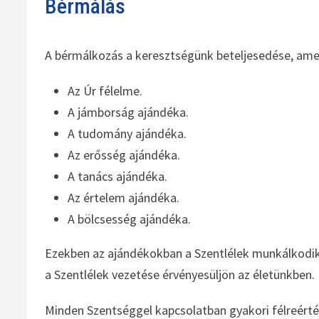
Bérmálás
A bérmálkozás a keresztségünk beteljesedése, amel
Az Úr félelme.
A jámborság ajándéka.
A tudomány ajándéka.
Az erősség ajándéka.
A tanács ajándéka.
Az értelem ajándéka.
A bölcsesség ajándéka.
Ezekben az ajándékokban a Szentlélek munkálkodik 
a Szentlélek vezetése érvényesüljön az életünkben.
Minden Szentséggel kapcsolatban gyakori félreérté