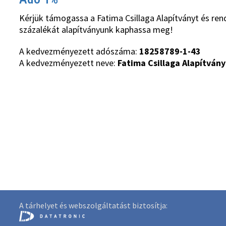
Kérjük támogassa a Fatima Csillaga Alapítványt és ren
százalékát alapítványunk kaphassa meg!
A kedvezményezett adószáma:
18258789-1-43
A kedvezményezett neve:
Fatima Csillaga Alapítvány
A tárhelyet és webszolgáltatást biztosítja: