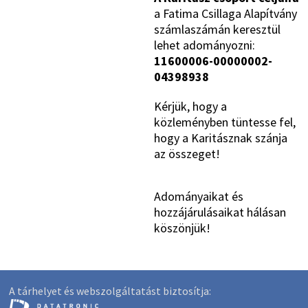
a Fatima Csillaga Alapítvány
számlaszámán keresztül
lehet adományozni:
11600006-00000002-
04398938
Kérjük, hogy a
közleményben tüntesse fel,
hogy a Karitásznak szánja
az összeget!
Adományaikat és
hozzájárulásaikat hálásan
köszönjük!
A tárhelyet és webszolgáltatást biztosítja: