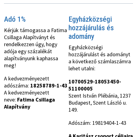
Adó 1%
Egyházközségi
hozzájárulás és
Kérjük támogassa a Fatima
adomány
Csillaga Alapítványt és
rendelkezzen úgy, hogy
Egyházközségi
adója egy százalékát
hozzájárulást és adományt
alapítványunk kaphassa
a következő számlaszámra
meg!
lehet utalni:
A kedvezményezett
10700529-18053450-
adószáma:
18258789-1-43
51100005
A kedvezményezett
Szent István Plébánia, 1237
neve:
Fatima Csillaga
Budapest, Szent László u.
Alapítvány
149.
Adószám: 19819404-1-43
A Karitász csoport céljaira