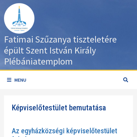
Skip
to
content
Fatimai Szűzanya tiszteletére
épült Szent István Király
Plébániatemplom
MENU
Képviselőtestület bemutatása
Az egyházközségi képviselőtestület