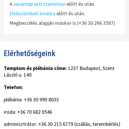
A
vasárnap esti szentmise
előtt és után.
Elsőszombati imaóra
előtt és után.
Megbeszélés alapján máskor is (+36 30 266 3587)
Elérhetőségeink
Templom és plébánia címe:
1237 Budapest, Szent
László u. 149.
Telefon:
plébánia: +36 30 990 8033
iroda: +36 70 682 0546
adminisztrátor: +36 30 215 6779 (szállás, terembérlés)