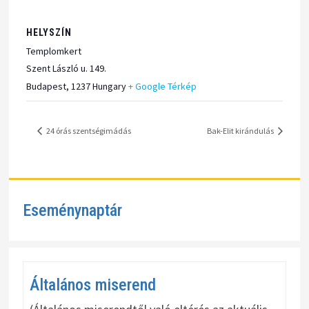
HELYSZÍN
Templomkert
Szent László u. 149.
Budapest
,
1237
Hungary
+ Google Térkép
24 órás szentségimádás
Bak-Elit kirándulás
Eseménynaptár
Általános miserend