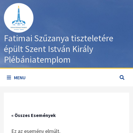
Skip
to
content
Fatimai Szűzanya tiszteletére
épült Szent István Király
Plébániatemplom
MENU
« Összes Események
Ez az esemény elmúlt.