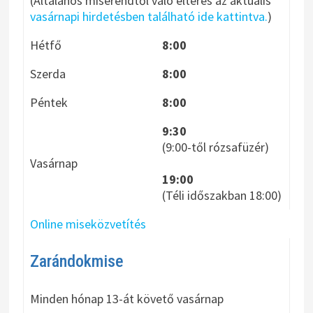
(Általános miserendtől való eltérés az aktuális
vasárnapi hirdetésben található ide kattintva.
)
Hétfő
8:00
Szerda
8:00
Péntek
8:00
9:30
(9:00-től rózsafüzér)
Vasárnap
19:00
(Téli időszakban 18:00)
Online miseközvetítés
Zarándokmise
Minden hónap 13-át követő vasárnap