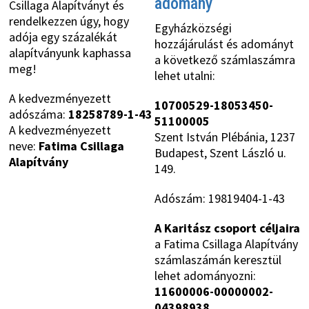
adomány
Csillaga Alapítványt és
rendelkezzen úgy, hogy
Egyházközségi
adója egy százalékát
hozzájárulást és adományt
alapítványunk kaphassa
a következő számlaszámra
meg!
lehet utalni:
A kedvezményezett
10700529-18053450-
adószáma:
18258789-1-43
51100005
A kedvezményezett
Szent István Plébánia, 1237
neve:
Fatima Csillaga
Budapest, Szent László u.
Alapítvány
149.
Adószám: 19819404-1-43
A Karitász csoport céljaira
a Fatima Csillaga Alapítvány
számlaszámán keresztül
lehet adományozni:
11600006-00000002-
04398938