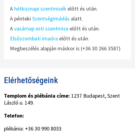
A
hétköznapi szentmisék
előtt és után.
A pénteki
Szentségimádás
alatt.
A
vasárnap esti szentmise
előtt és után.
Elsőszombati imaóra
előtt és után.
Megbeszélés alapján máskor is (+36 30 266 3587)
Elérhetőségeink
Templom és plébánia címe:
1237 Budapest, Szent
László u. 149.
Telefon:
plébánia: +36 30 990 8033