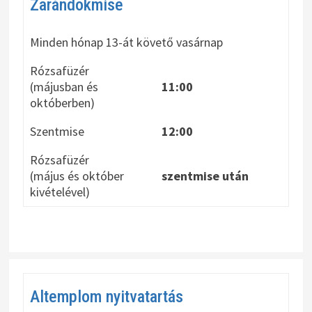
Zarándokmise
Minden hónap 13-át követő vasárnap
Rózsafüzér
(májusban és
11:00
októberben)
Szentmise
12:00
Rózsafüzér
(május és október
szentmise után
kivételével)
Altemplom nyitvatartás