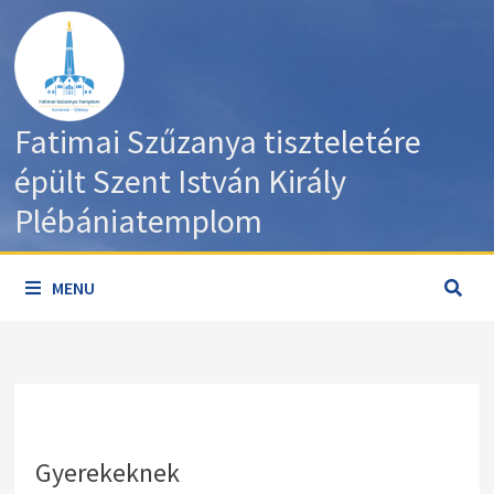
Skip
to
content
Fatimai Szűzanya tiszteletére
épült Szent István Király
Plébániatemplom
MENU
Gyerekeknek