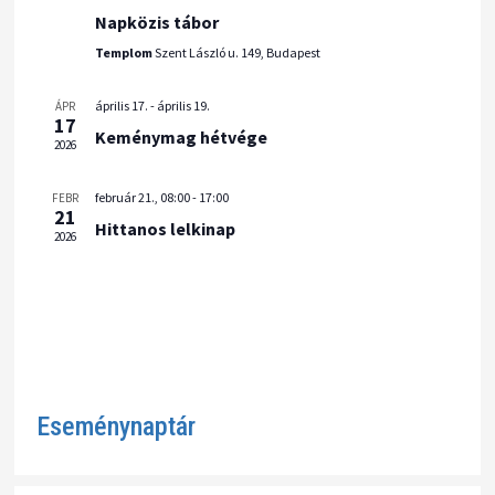
r
s
a
Napközis tábor
v
z
e
Templom
Szent László u. 149, Budapest
i
t
s
április 17.
-
április 19.
ÁPR
g
á
17
é
Keménymag hétvége
á
2026
s
s
c
a
e
február 21., 08:00
-
17:00
FEBR
i
21
.
Hittanos lelkinap
ó
é
2026
s
n
é
z
e
Eseménynaptár
t