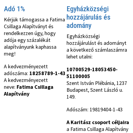
Adó 1%
Egyházközségi
hozzájárulás és
Kérjük támogassa a Fatima
adomány
Csillaga Alapítványt és
rendelkezzen úgy, hogy
Egyházközségi
adója egy százalékát
hozzájárulást és adományt
alapítványunk kaphassa
a következő számlaszámra
meg!
lehet utalni:
A kedvezményezett
10700529-18053450-
adószáma:
18258789-1-43
51100005
A kedvezményezett
Szent István Plébánia, 1237
neve:
Fatima Csillaga
Budapest, Szent László u.
Alapítvány
149.
Adószám: 19819404-1-43
A Karitász csoport céljaira
a Fatima Csillaga Alapítvány