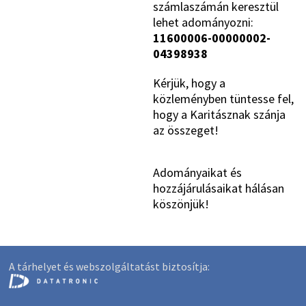
számlaszámán keresztül
lehet adományozni:
11600006-00000002-
04398938
Kérjük, hogy a
közleményben tüntesse fel,
hogy a Karitásznak szánja
az összeget!
Adományaikat és
hozzájárulásaikat hálásan
köszönjük!
A tárhelyet és webszolgáltatást biztosítja: