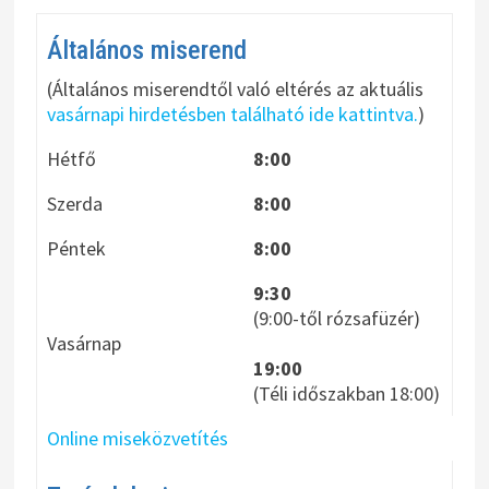
v
á
Általános miserend
l
(Általános miserendtől való eltérés az aktuális
a
vasárnapi hirdetésben található ide kattintva.
)
s
Hétfő
8:00
z
Szerda
8:00
t
Péntek
8:00
á
s
9:30
(9:00-től rózsafüzér)
Vasárnap
19:00
(Téli időszakban 18:00)
Online miseközvetítés