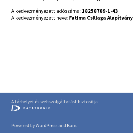
A kedvezményezett adószáma:
18258789-1-43
A kedvezményezett neve:
Fatima Csillaga Alapítvány
A tárhelyet és webszolgáltatást biztosítja:
Powered by
WordPress
and
Bam
.