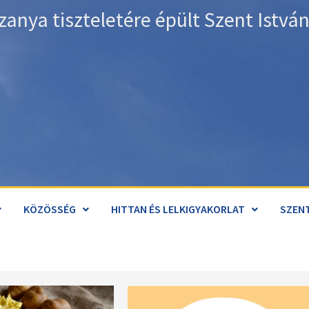
zanya tiszteletére épült Szent Istv
KÖZÖSSÉG
HITTAN ÉS LELKIGYAKORLAT
SZENT