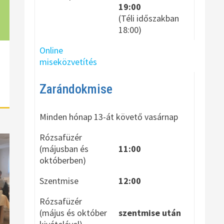
19:00
(Téli időszakban
18:00)
Online
miseközvetítés
Zarándokmise
Minden hónap 13-át követő vasárnap
Rózsafüzér
(májusban és
11:00
októberben)
Szentmise
12:00
Rózsafüzér
(május és október
szentmise után