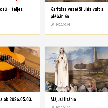
sú – teljes
Karitász vezetői ülés volt a
plébánián
2026.05.03.
alok 2026.05.03.
Májusi litánia
2026.04.30.