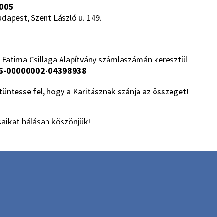
005
udapest, Szent László u. 149.
 Fatima Csillaga Alapítvány számlaszámán keresztül
6-00000002-04398938
üntesse fel, hogy a Karitásznak szánja az összeget!
aikat hálásan köszönjük!