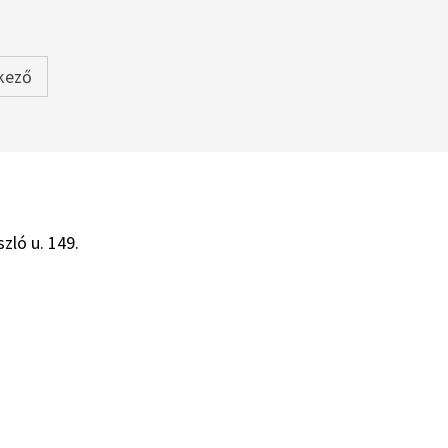
kező
zló u. 149.