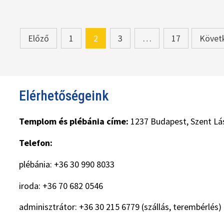
Bejegyzések
Előző
1
2
3
…
17
Követ
lapozása
Elérhetőségeink
Templom és plébánia címe:
1237 Budapest, Szent Lás
Telefon:
plébánia: +36 30 990 8033
iroda: +36 70 682 0546
adminisztrátor: +36 30 215 6779 (szállás, terembérlés)