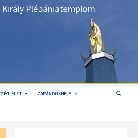
án Király Plébániatemplom
SÉGI ÉLET
ZARÁNDOKHELY