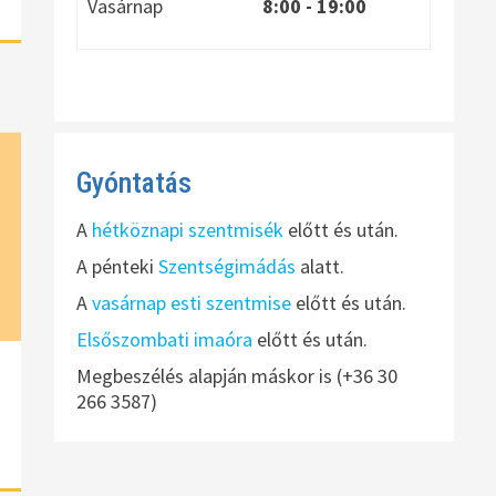
Vasárnap
8:00
- 19:00
Gyóntatás
A
hétköznapi szentmisék
előtt és után.
A pénteki
Szentségimádás
alatt.
A
vasárnap esti szentmise
előtt és után.
Elsőszombati imaóra
előtt és után.
Megbeszélés alapján máskor is (+36 30
266 3587)