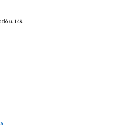
zló u. 149.
ya