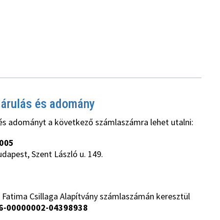
járulás és adomány
és adományt a következő számlaszámra lehet utalni:
005
udapest, Szent László u. 149.
 Fatima Csillaga Alapítvány számlaszámán keresztül
6-00000002-04398938