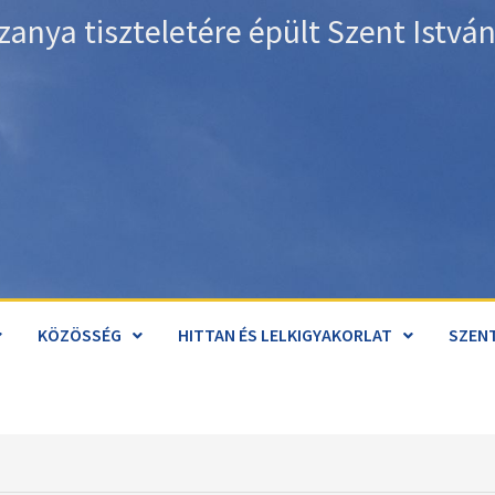
zanya tiszteletére épült Szent Istv
KÖZÖSSÉG
HITTAN ÉS LELKIGYAKORLAT
SZENT