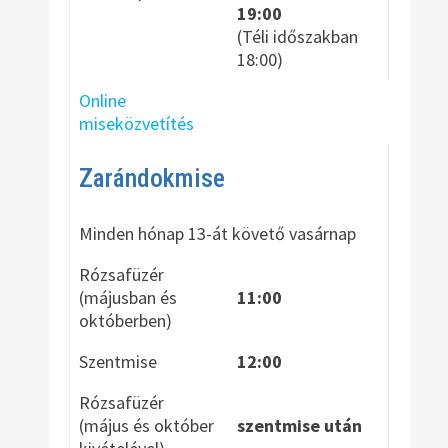
19:00
(Téli időszakban
18:00)
Online
miseközvetítés
Zarándokmise
Minden hónap 13-át követő vasárnap
Rózsafüzér
(májusban és
11:00
októberben)
Szentmise
12:00
Rózsafüzér
(május és október
szentmise után