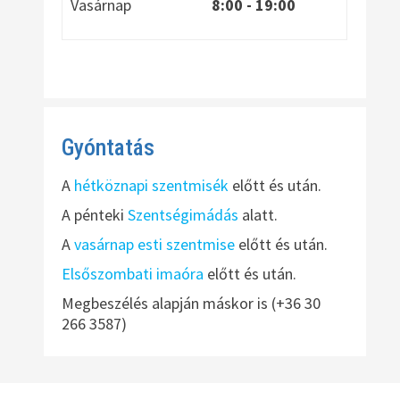
Vasárnap
8:00
- 19:00
Gyóntatás
A
hétköznapi szentmisék
előtt és után.
A pénteki
Szentségimádás
alatt.
A
vasárnap esti szentmise
előtt és után.
Elsőszombati imaóra
előtt és után.
Megbeszélés alapján máskor is (+36 30
266 3587)