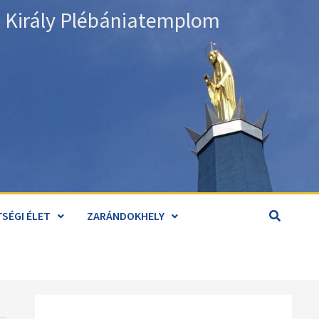
án Király Plébániatemplom
SÉGI ÉLET
ZARÁNDOKHELY