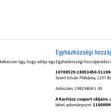
Egyházközségi hozzá
delkezzen úgy, hogy adója egy
Egyházközségi hozzájárulást 
10700529-18053450-51100
Szent István Plébánia, 1237 B
Adószám: 19819404-1-43
A Karitász csoport céljaira
a
lehet adományozni:
1160000