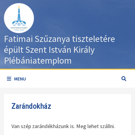
Skip
to
content
Fatimai Szűzanya tiszteletére
épült Szent István Király
Plébániatemplom
MENU
Zarándokház
Van szép zarándékházunk is. Meg lehet szállni.