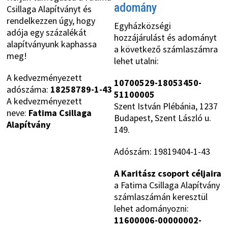
adomány
Csillaga Alapítványt és
rendelkezzen úgy, hogy
Egyházközségi
adója egy százalékát
hozzájárulást és adományt
alapítványunk kaphassa
a következő számlaszámra
meg!
lehet utalni:
A kedvezményezett
10700529-18053450-
adószáma:
18258789-1-43
51100005
A kedvezményezett
Szent István Plébánia, 1237
neve:
Fatima Csillaga
Budapest, Szent László u.
Alapítvány
149.
Adószám: 19819404-1-43
A Karitász csoport céljaira
a Fatima Csillaga Alapítvány
számlaszámán keresztül
lehet adományozni:
11600006-00000002-