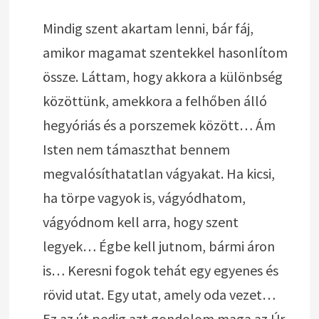
Mindig szent akartam lenni, bár fáj,
amikor magamat szentekkel hasonlítom
össze. Láttam, hogy akkora a különbség
közöttünk, amekkora a felhőben álló
hegyóriás és a porszemek között… Ám
Isten nem támaszthat bennem
megvalósíthatatlan vágyakat. Ha kicsi,
ha törpe vagyok is, vágyódhatom,
vágyódnom kell arra, hogy szent
legyek… Égbe kell jutnom, bármi áron
is… Keresni fogok tehát egy egyenes és
rövid utat. Egy utat, amely oda vezet…
Ez az út pedig azt gondolom maga az Úr