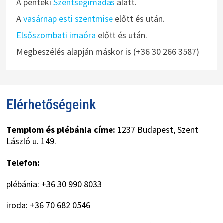
A pénteki
Szentségimádás
alatt.
A
vasárnap esti szentmise
előtt és után.
Elsőszombati imaóra
előtt és után.
Megbeszélés alapján máskor is (+36 30 266 3587)
Elérhetőségeink
Templom és plébánia címe:
1237 Budapest, Szent
László u. 149.
Telefon:
plébánia: +36 30 990 8033
iroda: +36 70 682 0546