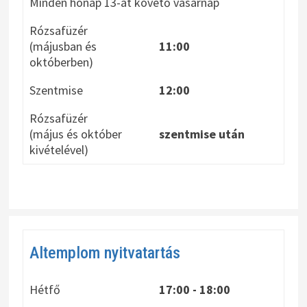
Minden hónap 13-át követő vasárnap
Rózsafüzér
(májusban és
11:00
októberben)
Szentmise
12:00
Rózsafüzér
(május és október
szentmise után
kivételével)
Altemplom nyitvatartás
Hétfő
17:00 - 18:00