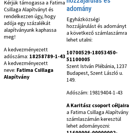
hozzájárulás és
Kérjük támogassa a Fatima
adomány
Csillaga Alapítványt és
rendelkezzen úgy, hogy
Egyházközségi
adója egy százalékát
hozzájárulást és adományt
alapítványunk kaphassa
a következő számlaszámra
meg!
lehet utalni:
A kedvezményezett
10700529-18053450-
adószáma:
18258789-1-43
51100005
A kedvezményezett
Szent István Plébánia, 1237
neve:
Fatima Csillaga
Budapest, Szent László u.
Alapítvány
149.
Adószám: 19819404-1-43
A Karitász csoport céljaira
a Fatima Csillaga Alapítvány
számlaszámán keresztül
lehet adományozni:
11600006-00000002-