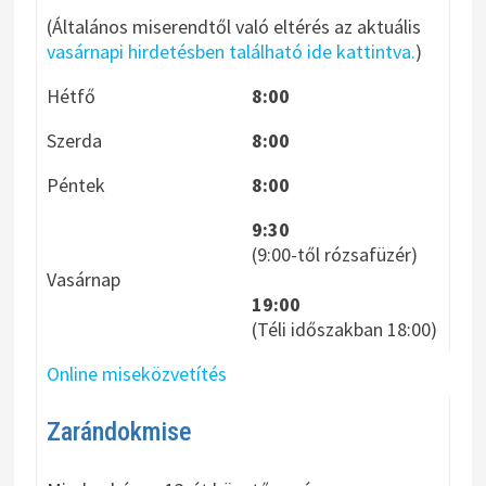
(Általános miserendtől való eltérés az aktuális
vasárnapi hirdetésben található ide kattintva.
)
Hétfő
8:00
Szerda
8:00
Péntek
8:00
9:30
(9:00-től rózsafüzér)
Vasárnap
19:00
(Téli időszakban 18:00)
Online miseközvetítés
Zarándokmise