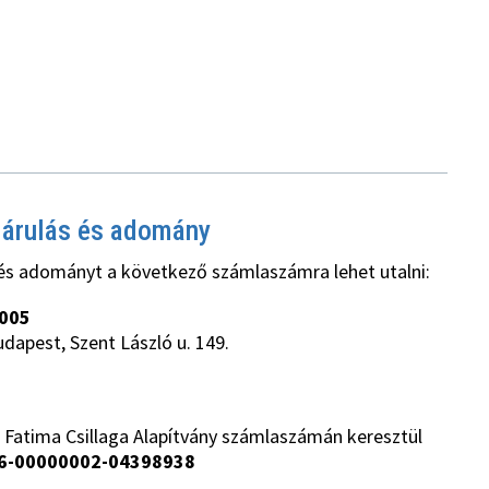
járulás és adomány
és adományt a következő számlaszámra lehet utalni:
005
udapest, Szent László u. 149.
 Fatima Csillaga Alapítvány számlaszámán keresztül
6-00000002-04398938