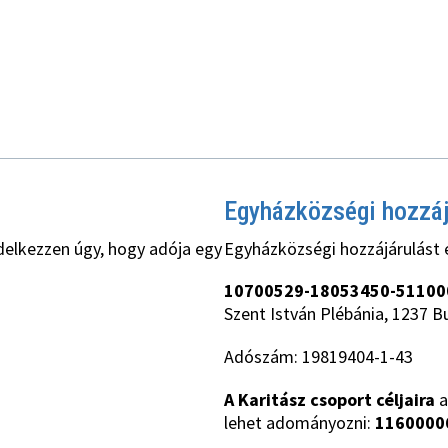
Egyházközségi hozzá
delkezzen úgy, hogy adója egy
Egyházközségi hozzájárulást 
10700529-18053450-51100
Szent István Plébánia, 1237 B
Adószám: 19819404-1-43
A Karitász csoport céljaira
a
lehet adományozni:
1160000