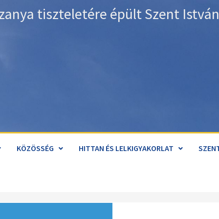
zanya tiszteletére épült Szent Istv
KÖZÖSSÉG
HITTAN ÉS LELKIGYAKORLAT
SZENT