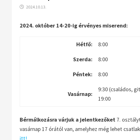
2024.10.13.
2024. október 14-20-ig érvényes miserend:
Hétfő:
8:00
Szerda:
8:00
Péntek:
8:00
9:30 (családos, gi
Vasárnap:
19:00
Bérmálkozásra várjuk a jelentkezőket
7. osztály
vasárnap 17 órától van, amelyhez még lehet csatla
itt!