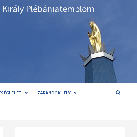
án Király Plébániatemplom
SÉGI ÉLET
ZARÁNDOKHELY