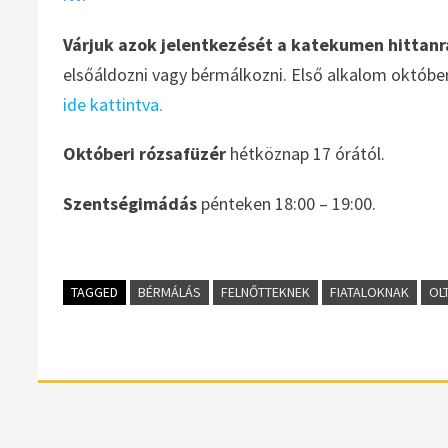
Várjuk azok jelentkezését a katekumen hittanr
elsőáldozni vagy bérmálkozni. Első alkalom október
ide kattintva.
Októberi rózsafüzér
hétköznap 17 órától.
Szentségimádás
pénteken 18:00 – 19:00.
TAGGED
BÉRMÁLÁS
FELNŐTTEKNEK
FIATALOKNAK
OL