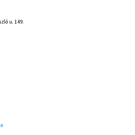
zló u. 149.
ya