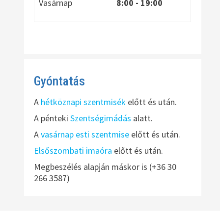
Vasárnap
8:00
- 19:00
Gyóntatás
A
hétköznapi szentmisék
előtt és után.
A pénteki
Szentségimádás
alatt.
A
vasárnap esti szentmise
előtt és után.
Elsőszombati imaóra
előtt és után.
Megbeszélés alapján máskor is (+36 30
266 3587)