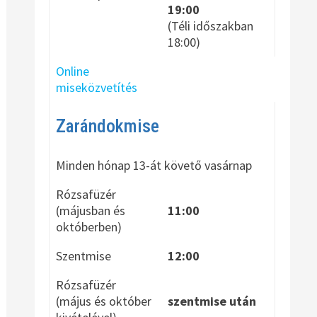
19:00
(Téli időszakban
18:00)
Online
miseközvetítés
Zarándokmise
Minden hónap 13-át követő vasárnap
Rózsafüzér
(májusban és
11:00
októberben)
Szentmise
12:00
Rózsafüzér
(május és október
szentmise után