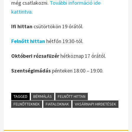
még csatlakozni.
További információ ide
kattintva.
Ifi hittan
csütörtökön 19 órától.
Felnőtt hittan
hétfőn 19:30-tól.
Októberi rózsafüzér
hétköznap 17 órától.
Szentségimádás
pénteken 18:00 – 19:00.
TAGGED
BÉRMÁLÁS
FELNŐTT HITTAN
FELNŐTTEKNEK
FIATALOKNAK
VASÁRNAPI HIRDETÉSEK