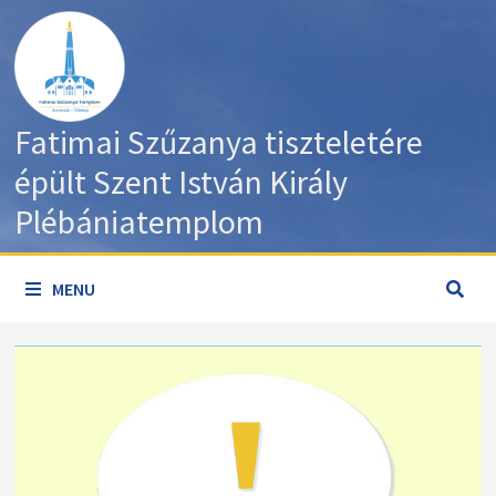
Skip
to
content
Fatimai Szűzanya tiszteletére
épült Szent István Király
Plébániatemplom
MENU