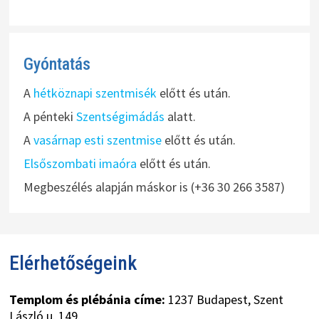
Gyóntatás
A
hétköznapi szentmisék
előtt és után.
A pénteki
Szentségimádás
alatt.
A
vasárnap esti szentmise
előtt és után.
Elsőszombati imaóra
előtt és után.
Megbeszélés alapján máskor is (+36 30 266 3587)
Elérhetőségeink
Templom és plébánia címe:
1237 Budapest, Szent
László u. 149.