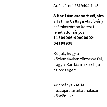
Adószám: 19819404-1-43
A Karitász csoport céljaira
a Fatima Csillaga Alapítvány
számlaszámán keresztül
lehet adományozni:
11600006-00000002-
04398938
Kérjük, hogy a
közleményben tüntesse fel,
hogy a Karitásznak szánja
az összeget!
Adományaikat és
hozzájárulásaikat hálásan
köszönjük!