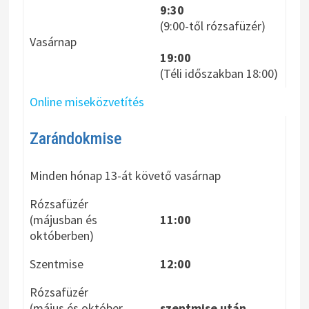
9:30
(9:00-től rózsafüzér)
Vasárnap
19:00
(Téli időszakban 18:00)
Online miseközvetítés
Zarándokmise
Minden hónap 13-át követő vasárnap
Rózsafüzér
(májusban és
11:00
októberben)
Szentmise
12:00
Rózsafüzér
(május és október
szentmise után