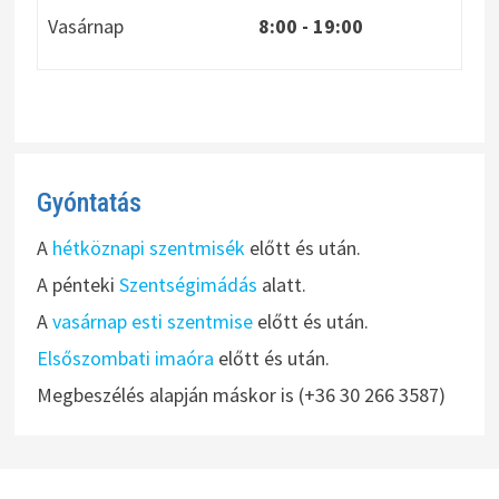
Vasárnap
8:00
- 19:00
Gyóntatás
A
hétköznapi szentmisék
előtt és után.
A pénteki
Szentségimádás
alatt.
A
vasárnap esti szentmise
előtt és után.
Elsőszombati imaóra
előtt és után.
Megbeszélés alapján máskor is (+36 30 266 3587)