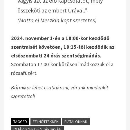
vagyis azt az élő kapcsolatot, mely
összeköti az embert Urával.”
(Matta el Meszkin kopt szerzetes)
2024. november 1-én a 18:00-kor kezdődő
szentmisét követően, 19:15-től kezdődik az
elsőszombati 24 órás szentségimádás.
Szombaton 17:00-kor közösen imádkozzuk el a
rózsafüzért.
Bármikor lehet csatlakozni, várunk mindenkit
szeretettel!
TAGGED
FELNŐTTEKNEK
FIATALOKNAK
OLTÁRISZENTSÉG TÁRSASÁG