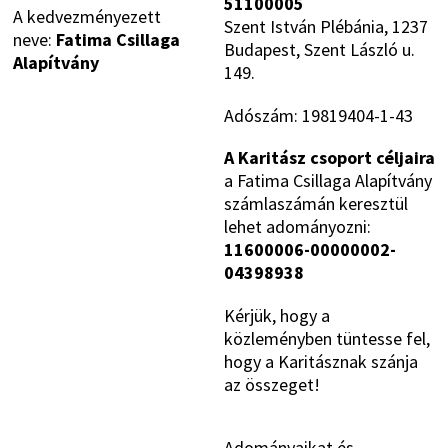
51100005
A kedvezményezett
Szent István Plébánia, 1237
neve:
Fatima Csillaga
Budapest, Szent László u.
Alapítvány
149.
Adószám: 19819404-1-43
A Karitász csoport céljaira
a Fatima Csillaga Alapítvány
számlaszámán keresztül
lehet adományozni:
11600006-00000002-
04398938
Kérjük, hogy a
közleményben tüntesse fel,
hogy a Karitásznak szánja
az összeget!
Adományaikat és