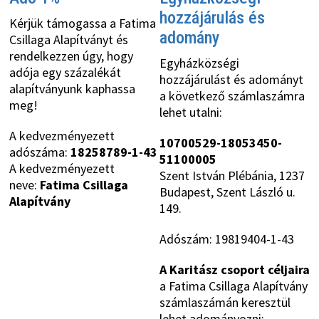
hozzájárulás és
Kérjük támogassa a Fatima
adomány
Csillaga Alapítványt és
rendelkezzen úgy, hogy
Egyházközségi
adója egy százalékát
hozzájárulást és adományt
alapítványunk kaphassa
a következő számlaszámra
meg!
lehet utalni:
A kedvezményezett
10700529-18053450-
adószáma:
18258789-1-43
51100005
A kedvezményezett
Szent István Plébánia, 1237
neve:
Fatima Csillaga
Budapest, Szent László u.
Alapítvány
149.
Adószám: 19819404-1-43
A Karitász csoport céljaira
a Fatima Csillaga Alapítvány
számlaszámán keresztül
lehet adományozni: