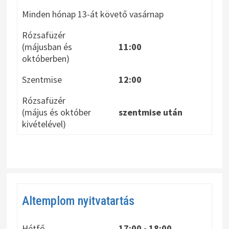
Minden hónap 13-át követő vasárnap
Rózsafüzér
(májusban és
11:00
októberben)
Szentmise
12:00
Rózsafüzér
(május és október
szentmise után
kivételével)
Altemplom nyitvatartás
Hétfő
17:00 - 18:00