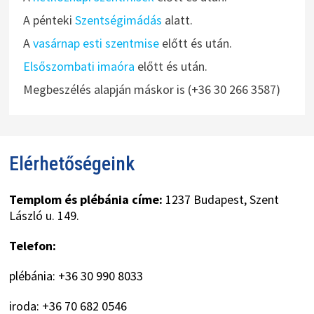
A pénteki
Szentségimádás
alatt.
A
vasárnap esti szentmise
előtt és után.
Elsőszombati imaóra
előtt és után.
Megbeszélés alapján máskor is (+36 30 266 3587)
Elérhetőségeink
Templom és plébánia címe:
1237 Budapest, Szent
László u. 149.
Telefon:
plébánia: +36 30 990 8033
iroda: +36 70 682 0546