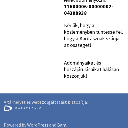
11600006-00000002-
04398938
Kérjük, hogy a
közleményben tüntesse fel,
hogy a Karitásznak szánja
az összeget!
Adományaikat és
hozzájárulásaikat hálásan
köszönjük!
A tárhelyet és webszolgáltatást biztosítja:
Powered by
WordPress
and
Bam
.