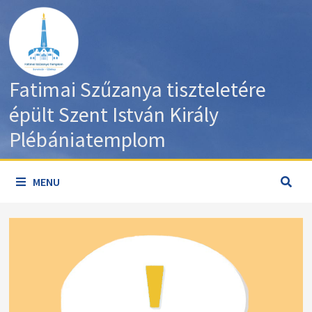
Skip
to
content
Fatimai Szűzanya tiszteletére
épült Szent István Király
Plébániatemplom
MENU