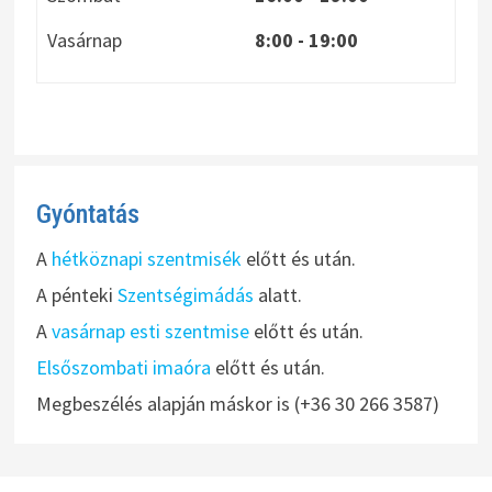
Vasárnap
8:00
- 19:00
Gyóntatás
A
hétköznapi szentmisék
előtt és után.
A pénteki
Szentségimádás
alatt.
A
vasárnap esti szentmise
előtt és után.
Elsőszombati imaóra
előtt és után.
Megbeszélés alapján máskor is (+36 30 266 3587)