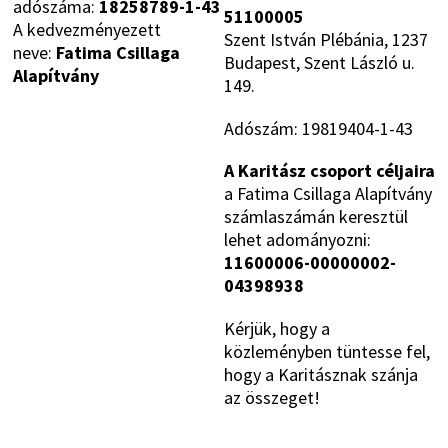
adószáma:
18258789-1-43
51100005
A kedvezményezett
Szent István Plébánia, 1237
neve:
Fatima Csillaga
Budapest, Szent László u.
Alapítvány
149.
Adószám: 19819404-1-43
A Karitász csoport céljaira
a Fatima Csillaga Alapítvány
számlaszámán keresztül
lehet adományozni:
11600006-00000002-
04398938
Kérjük, hogy a
közleményben tüntesse fel,
hogy a Karitásznak szánja
az összeget!