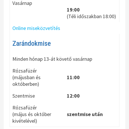
Vasárnap
19:00
(Téli időszakban 18:00)
Online miseközvetítés
Zarándokmise
Minden hónap 13-át követő vasárnap
Rózsafüzér
(májusban és
11:00
októberben)
Szentmise
12:00
Rózsafüzér
(május és október
szentmise után
kivételével)