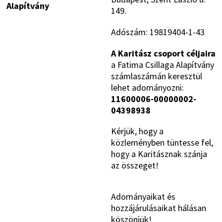
Alapítvány
149.
Adószám: 19819404-1-43
A Karitász csoport céljaira
a Fatima Csillaga Alapítvány
számlaszámán keresztül
lehet adományozni:
11600006-00000002-
04398938
Kérjük, hogy a
közleményben tüntesse fel,
hogy a Karitásznak szánja
az összeget!
Adományaikat és
hozzájárulásaikat hálásan
köszönjük!