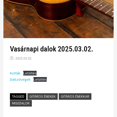
Vasárnapi dalok 2025.03.02.
2025.03.02.
Kották
Letöltés
Dalszövegek
Letöltés
TAGGED
GITÁROS ÉNEKEK
GITÁROS ÉNEKKAR
MISEDALOK