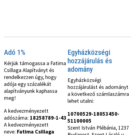
Adó 1%
Egyházközségi
hozzájárulás és
Kérjük támogassa a Fatima
adomány
Csillaga Alapítványt és
rendelkezzen úgy, hogy
Egyházközségi
adója egy százalékát
hozzájárulást és adományt
alapítványunk kaphassa
a következő számlaszámra
meg!
lehet utalni:
A kedvezményezett
10700529-18053450-
adószáma:
18258789-1-43
51100005
A kedvezményezett
Szent István Plébánia, 1237
neve:
Fatima Csillaga
Budapest, Szent László u.