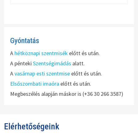
Gyóntatás
A
hétköznapi szentmisék
előtt és után.
A pénteki
Szentségimádás
alatt.
A
vasárnap esti szentmise
előtt és után.
Elsőszombati imaóra
előtt és után.
Megbeszélés alapján máskor is (+36 30 266 3587)
Elérhetőségeink