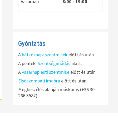
Vasárnap
8:00
- 19:00
Gyóntatás
A
hétköznapi szentmisék
előtt és után.
A pénteki
Szentségimádás
alatt.
A
vasárnap esti szentmise
előtt és után.
Elsőszombati imaóra
előtt és után.
Megbeszélés alapján máskor is (+36 30
266 3587)