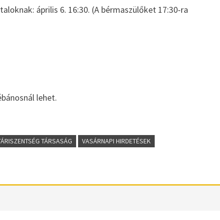
aloknak: április 6. 16:30. (A bérmaszülőket 17:30-ra
l
ébánosnál lehet.
TÁRISZENTSÉG TÁRSASÁG
VASÁRNAPI HIRDETÉSEK