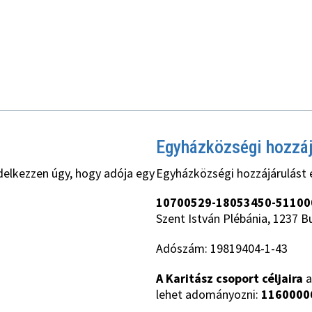
Egyházközségi hozzá
delkezzen úgy, hogy adója egy
Egyházközségi hozzájárulást 
10700529-18053450-51100
Szent István Plébánia, 1237 B
Adószám: 19819404-1-43
A Karitász csoport céljaira
a
lehet adományozni:
1160000