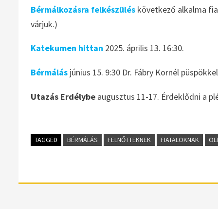
Bérmálkozásra felkészülés
következő alkalma fiat
várjuk.)
Katekumen hittan
2025. április 13. 16:30.
Bérmálás
június 15. 9:30 Dr. Fábry Kornél püspökke
Utazás Erdélybe
augusztus 11-17. Érdeklődni a pl
TAGGED
BÉRMÁLÁS
FELNŐTTEKNEK
FIATALOKNAK
OL