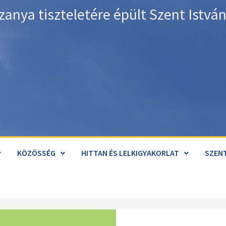
zanya tiszteletére épült Szent Istv
KÖZÖSSÉG
HITTAN ÉS LELKIGYAKORLAT
SZENT