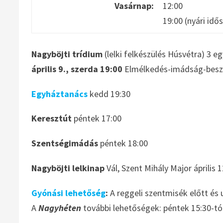
Vasárnap:
12:00
19:00 (nyári idő
Nagyböjti trídium
(lelki felkészülés
Húsvétra) 3 e
április 9., szerda 19:00
Elmélkedés-imádság-beszé
Egyháztanács
kedd 19:30
Keresztút
péntek 17:00
Szentségimádás
péntek 18:00
Nagyböjti lelkinap
Vál, Szent Mihály Major április 
Gyónási lehetőség
:
A reggeli szentmisék előtt és 
A
Nagyhéten
további lehetőségek: péntek 15:30-tó