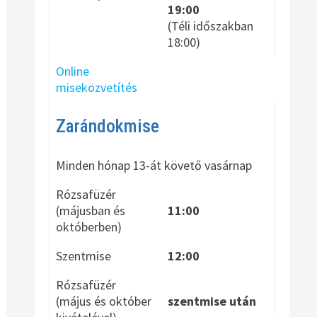
19:00
(Téli időszakban
18:00)
Online
miseközvetítés
Zarándokmise
Minden hónap 13-át követő vasárnap
Rózsafüzér
(májusban és
11:00
októberben)
Szentmise
12:00
Rózsafüzér
(május és október
szentmise után