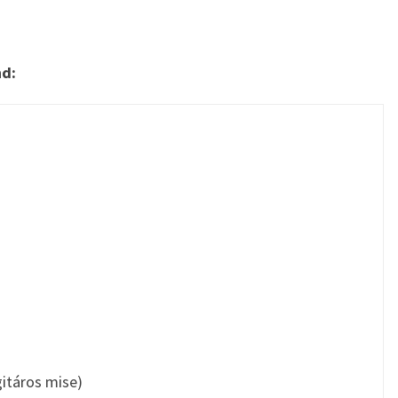
nd:
gitáros mise)