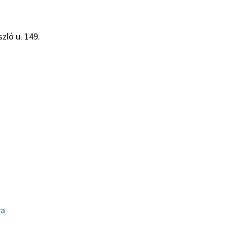
zló u. 149.
ya