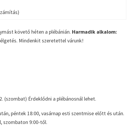
számítás)
gymást követő héten a plébánián.
Harmadik alkalom:
lgetés. Mindenkit szeretettel várunk!
12. (szombat) Érdeklődni a plébánosnál lehet.
után, péntek 18:00, vasárnap esti szentmise előtt és után.
l, szombaton 9:00-től.