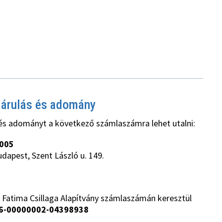
járulás és adomány
és adományt a következő számlaszámra lehet utalni:
005
udapest, Szent László u. 149.
 Fatima Csillaga Alapítvány számlaszámán keresztül
6-00000002-04398938