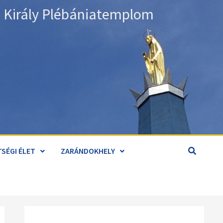
án Király Plébániatemplom
SÉGI ÉLET
ZARÁNDOKHELY