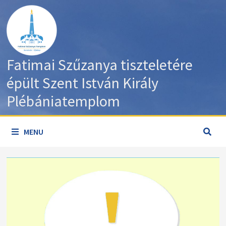
Skip
to
content
Fatimai Szűzanya tiszteletére
épült Szent István Király
Plébániatemplom
MENU