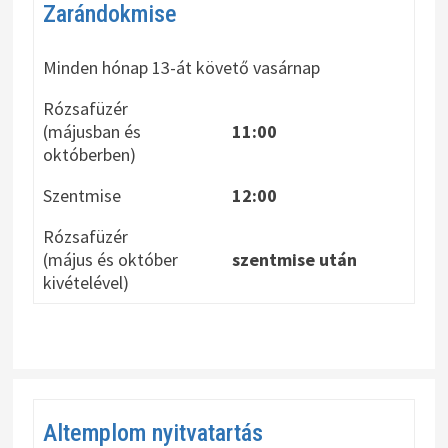
Zarándokmise
Minden hónap 13-át követő vasárnap
Rózsafüzér
(májusban és
11:00
októberben)
Szentmise
12:00
Rózsafüzér
(május és október
szentmise után
kivételével)
Altemplom nyitvatartás