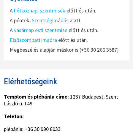
A
hétköznapi szentmisék
előtt és után.
A pénteki
Szentségimádás
alatt.
A
vasárnap esti szentmise
előtt és után.
Elsőszombati imaóra
előtt és után.
Megbeszélés alapján máskor is (+36 30 266 3587)
Elérhetőségeink
Templom és plébánia címe:
1237 Budapest, Szent
László u. 149.
Telefon:
plébánia: +36 30 990 8033