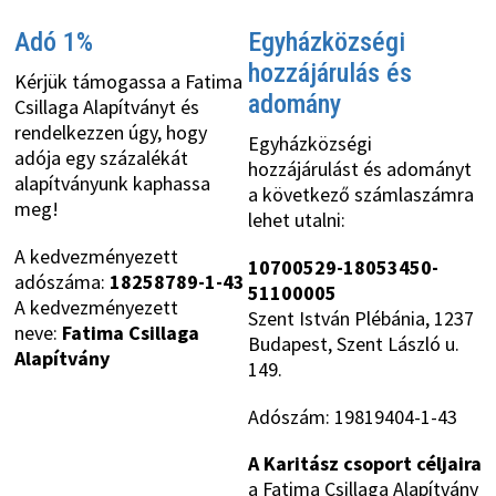
Adó 1%
Egyházközségi
hozzájárulás és
Kérjük támogassa a Fatima
adomány
Csillaga Alapítványt és
rendelkezzen úgy, hogy
Egyházközségi
adója egy százalékát
hozzájárulást és adományt
alapítványunk kaphassa
a következő számlaszámra
meg!
lehet utalni:
A kedvezményezett
10700529-18053450-
adószáma:
18258789-1-43
51100005
A kedvezményezett
Szent István Plébánia, 1237
neve:
Fatima Csillaga
Budapest, Szent László u.
Alapítvány
149.
Adószám: 19819404-1-43
A Karitász csoport céljaira
a Fatima Csillaga Alapítvány