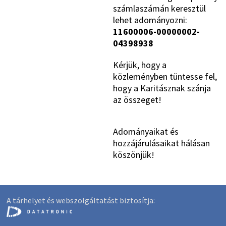
számlaszámán keresztül
lehet adományozni:
11600006-00000002-
04398938
Kérjük, hogy a
közleményben tüntesse fel,
hogy a Karitásznak szánja
az összeget!
Adományaikat és
hozzájárulásaikat hálásan
köszönjük!
A tárhelyet és webszolgáltatást biztosítja: