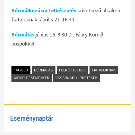
Bérmálkozásra felkészülés
következő alkalma
fiataloknak: április 27. 16:30.
Bérmálás
június 15. 9:30 Dr. Fábry Kornél
püspökkel
TAGGED
BÉRMÁLÁS
FELNŐTTEKNEK
FIATALOKNAK
KIEMELT ESEMÉNYEK
VASÁRNAPI HIRDETÉSEK
Eseménynaptár