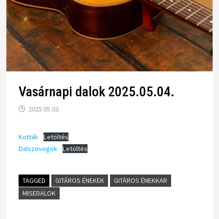
Vasárnapi dalok 2025.05.04.
2025.05.03.
Kották
Letöltés
Dalszövegek
Letöltés
TAGGED
GITÁROS ÉNEKEK
GITÁROS ÉNEKKAR
MISEDALOK