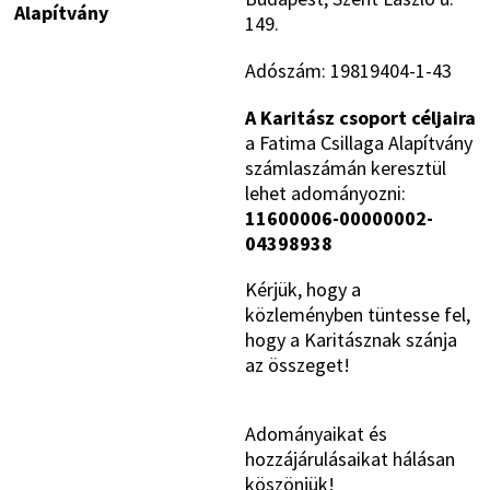
Alapítvány
149.
Adószám: 19819404-1-43
A Karitász csoport céljaira
a Fatima Csillaga Alapítvány
számlaszámán keresztül
lehet adományozni:
11600006-00000002-
04398938
Kérjük, hogy a
közleményben tüntesse fel,
hogy a Karitásznak szánja
az összeget!
Adományaikat és
hozzájárulásaikat hálásan
köszönjük!