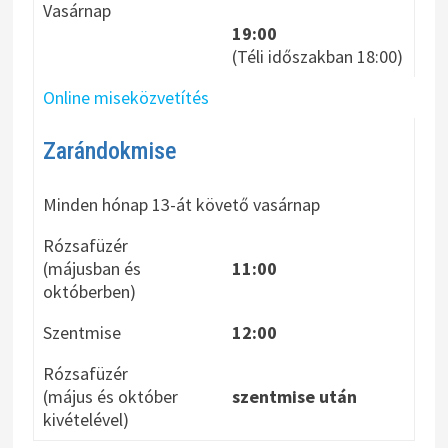
Vasárnap
19:00
(Téli időszakban 18:00)
Online miseközvetítés
Zarándokmise
Minden hónap 13-át követő vasárnap
Rózsafüzér
(májusban és
11:00
októberben)
Szentmise
12:00
Rózsafüzér
(május és október
szentmise után
kivételével)