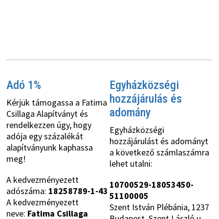
Adó 1%
Egyházközségi
hozzájárulás és
Kérjük támogassa a Fatima
adomány
Csillaga Alapítványt és
rendelkezzen úgy, hogy
Egyházközségi
adója egy százalékát
hozzájárulást és adományt
alapítványunk kaphassa
a következő számlaszámra
meg!
lehet utalni:
A kedvezményezett
10700529-18053450-
adószáma:
18258789-1-43
51100005
A kedvezményezett
Szent István Plébánia, 1237
neve:
Fatima Csillaga
Budapest, Szent László u.