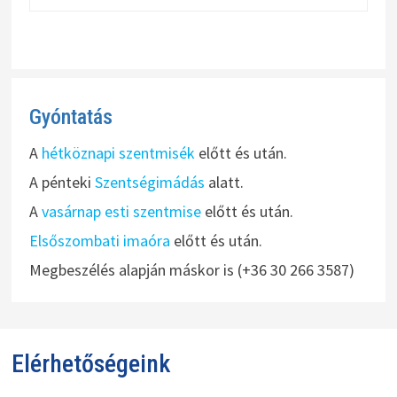
Gyóntatás
A
hétköznapi szentmisék
előtt és után.
A pénteki
Szentségimádás
alatt.
A
vasárnap esti szentmise
előtt és után.
Elsőszombati imaóra
előtt és után.
Megbeszélés alapján máskor is (+36 30 266 3587)
Elérhetőségeink