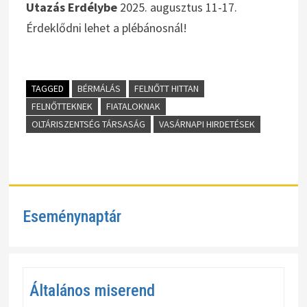
Utazás Erdélybe
2025. augusztus 11-17.
Érdeklődni lehet a plébánosnál!
TAGGED
BÉRMÁLÁS
FELNŐTT HITTAN
FELNŐTTEKNEK
FIATALOKNAK
OLTÁRISZENTSÉG TÁRSASÁG
VASÁRNAPI HIRDETÉSEK
Eseménynaptár
Általános miserend