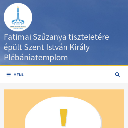
Skip
to
content
Fatimai Szűzanya tiszteletére
épült Szent István Király
Plébániatemplom
MENU