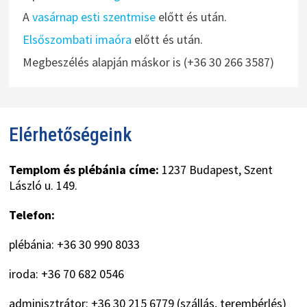
A
vasárnap esti szentmise
előtt és után.
Elsőszombati imaóra
előtt és után.
Megbeszélés alapján máskor is (+36 30 266 3587)
Elérhetőségeink
Templom és plébánia címe:
1237 Budapest, Szent
László u. 149.
Telefon:
plébánia: +36 30 990 8033
iroda: +36 70 682 0546
adminisztrátor: +36 30 215 6779 (szállás, terembérlés)