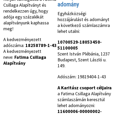
adomány
Csillaga Alapítványt és
rendelkezzen úgy, hogy
Egyházközségi
adója egy százalékát
hozzájárulást és adományt
alapítványunk kaphassa
a következő számlaszámra
meg!
lehet utalni:
A kedvezményezett
10700529-18053450-
adószáma:
18258789-1-43
51100005
A kedvezményezett
Szent István Plébánia, 1237
neve:
Fatima Csillaga
Budapest, Szent László u.
Alapítvány
149.
Adószám: 19819404-1-43
A Karitász csoport céljaira
a Fatima Csillaga Alapítvány
számlaszámán keresztül
lehet adományozni:
11600006-00000002-