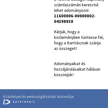
számlaszámán keresztül
lehet adományozni:
11600006-00000002-
04398938
Kérjük, hogy a
közleményben tüntesse fel,
hogy a Karitásznak szánja
az összeget!
Adományaikat és
hozzájárulásaikat hálásan
köszönjük!
A tárhelyet és webszolgáltatást biztosítja: