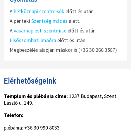
A
hétköznapi szentmisék
előtt és után.
A pénteki
Szentségimádás
alatt.
A
vasárnap esti szentmise
előtt és után.
Elsőszombati imaóra
előtt és után.
Megbeszélés alapján máskor is (+36 30 266 3587)
Elérhetőségeink
Templom és plébánia címe:
1237 Budapest, Szent
László u. 149.
Telefon:
plébánia: +36 30 990 8033