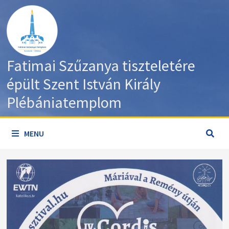
Skip
to
content
Fatimai Szűzanya tiszteletére
épült Szent István Király
Plébániatemplom
MENU