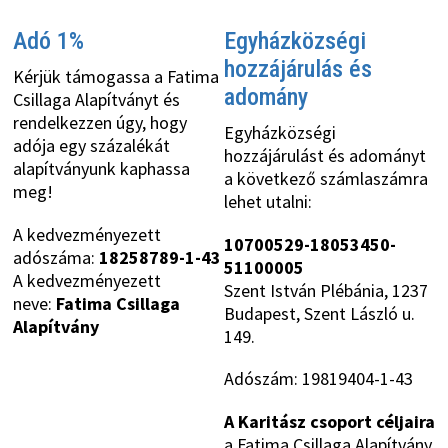
Adó 1%
Egyházközségi
hozzájárulás és
Kérjük támogassa a Fatima
adomány
Csillaga Alapítványt és
rendelkezzen úgy, hogy
Egyházközségi
adója egy százalékát
hozzájárulást és adományt
alapítványunk kaphassa
a következő számlaszámra
meg!
lehet utalni:
A kedvezményezett
10700529-18053450-
adószáma:
18258789-1-43
51100005
A kedvezményezett
Szent István Plébánia, 1237
neve:
Fatima Csillaga
Budapest, Szent László u.
Alapítvány
149.
Adószám: 19819404-1-43
A Karitász csoport céljaira
a Fatima Csillaga Alapítvány