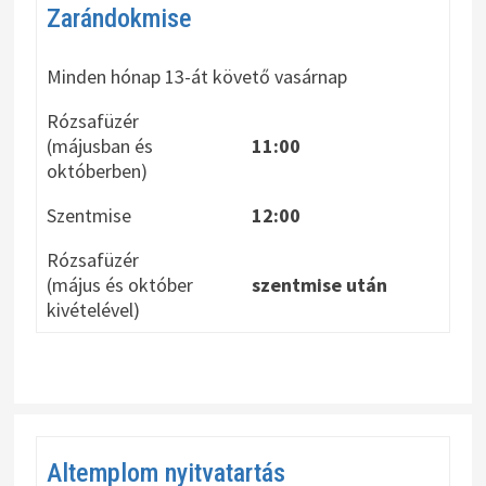
Zarándokmise
Minden hónap 13-át követő vasárnap
Rózsafüzér
(májusban és
11:00
októberben)
Szentmise
12:00
Rózsafüzér
(május és október
szentmise után
kivételével)
Altemplom nyitvatartás