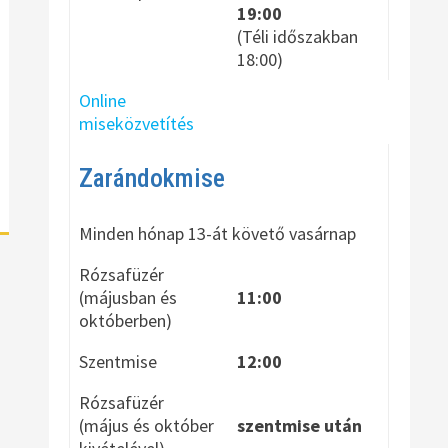
19:00
(Téli időszakban
18:00)
Online
miseközvetítés
Zarándokmise
Minden hónap 13-át követő vasárnap
Rózsafüzér
(májusban és
11:00
októberben)
Szentmise
12:00
Rózsafüzér
(május és október
szentmise után