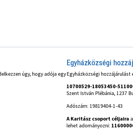
Egyházközségi hozzá
delkezzen úgy, hogy adója egy
Egyházközségi hozzájárulást 
10700529-18053450-51100
Szent István Plébánia, 1237 B
Adószám: 19819404-1-43
A Karitász csoport céljaira
a
lehet adományozni:
1160000