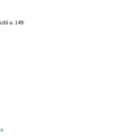
zló u. 149.
ya