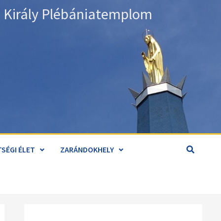
án Király Plébániatemplom
SÉGI ÉLET
ZARÁNDOKHELY