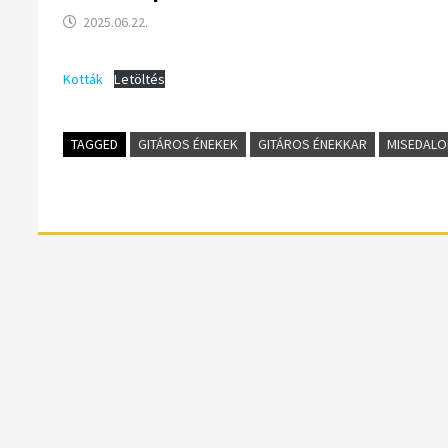
2025.06.22.
Kották
Letöltés
TAGGED
GITÁROS ÉNEKEK
GITÁROS ÉNEKKAR
MISEDALO