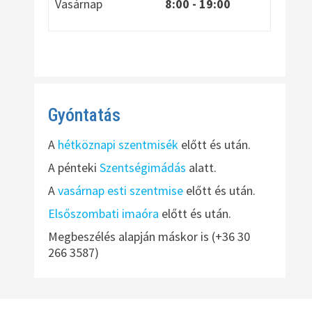
Vasárnap
8:00
- 19:00
Gyóntatás
A
hétköznapi szentmisék
előtt és után.
A pénteki
Szentségimádás
alatt.
A
vasárnap esti szentmise
előtt és után.
Elsőszombati imaóra
előtt és után.
Megbeszélés alapján máskor is (+36 30
266 3587)