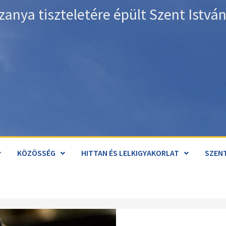
zanya tiszteletére épült Szent Istv
KÖZÖSSÉG
HITTAN ÉS LELKIGYAKORLAT
SZENT