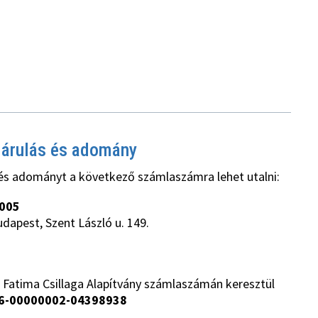
járulás és adomány
és adományt a következő számlaszámra lehet utalni:
005
udapest, Szent László u. 149.
 Fatima Csillaga Alapítvány számlaszámán keresztül
6-00000002-04398938