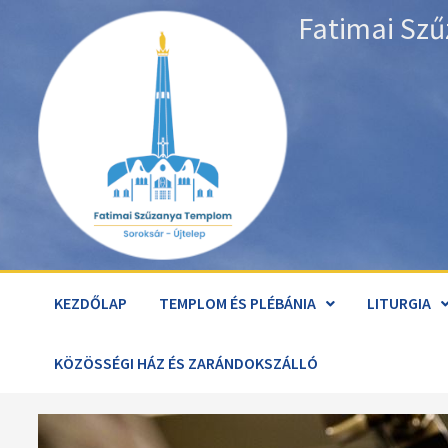
Skip
Fatimai Szű
to
content
KEZDŐLAP
TEMPLOM ÉS PLÉBÁNIA
LITURGIA
KÖZÖSSÉGI HÁZ ÉS ZARÁNDOKSZÁLLÓ