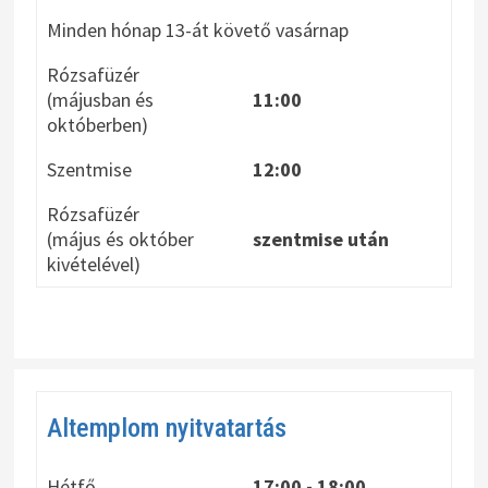
Minden hónap 13-át követő vasárnap
Rózsafüzér
(májusban és
11:00
októberben)
Szentmise
12:00
Rózsafüzér
(május és október
szentmise után
kivételével)
Altemplom nyitvatartás
Hétfő
17:00 - 18:00