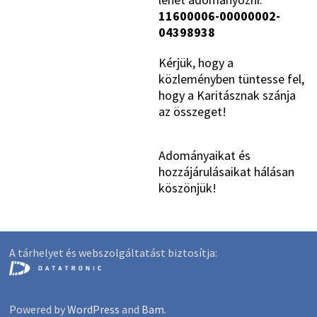
11600006-00000002-
04398938
Kérjük, hogy a
közleményben tüntesse fel,
hogy a Karitásznak szánja
az összeget!
Adományaikat és
hozzájárulásaikat hálásan
köszönjük!
A tárhelyet és webszolgáltatást biztosítja:
Powered by
WordPress
and
Bam
.