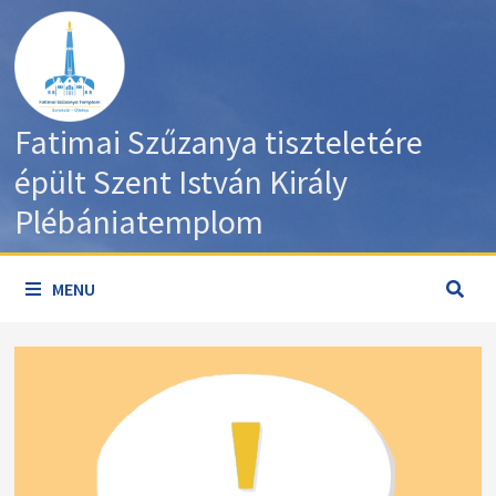
Skip
to
content
Fatimai Szűzanya tiszteletére
épült Szent István Király
Plébániatemplom
MENU