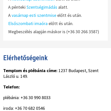
A pénteki
Szentségimádás
alatt.
A
vasárnap esti szentmise
előtt és után.
Elsőszombati imaóra
előtt és után.
Megbeszélés alapján máskor is (+36 30 266 3587)
Elérhetőségeink
Templom és plébánia címe:
1237 Budapest, Szent
László u. 149.
Telefon:
plébánia: +36 30 990 8033
iroda: +36 70 682 0546