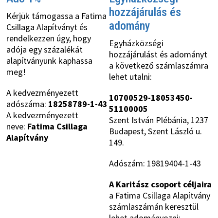
hozzájárulás és
Kérjük támogassa a Fatima
adomány
Csillaga Alapítványt és
rendelkezzen úgy, hogy
Egyházközségi
adója egy százalékát
hozzájárulást és adományt
alapítványunk kaphassa
a következő számlaszámra
meg!
lehet utalni:
A kedvezményezett
10700529-18053450-
adószáma:
18258789-1-43
51100005
A kedvezményezett
Szent István Plébánia, 1237
neve:
Fatima Csillaga
Budapest, Szent László u.
Alapítvány
149.
Adószám: 19819404-1-43
A Karitász csoport céljaira
a Fatima Csillaga Alapítvány
számlaszámán keresztül
lehet adományozni: