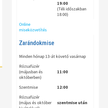
19:00
(Téli időszakban
18:00)
Online
miseközvetítés
Zarándokmise
Minden hónap 13-át követő vasárnap
Rózsafüzér
(májusban és
11:00
októberben)
Szentmise
12:00
Rózsafüzér
(május és október
szentmise után