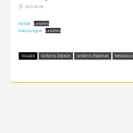
2025.08.09.
Kották
Letöltés
Dalszövegek
Letöltés
TAGGED
GITÁROS ÉNEKEK
GITÁROS ÉNEKKAR
MISEDALO