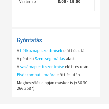
Vasárnap
8:00
- 19:00
Gyóntatás
A
hétköznapi szentmisék
előtt és után.
A pénteki
Szentségimádás
alatt.
A
vasárnap esti szentmise
előtt és után.
Elsőszombati imaóra
előtt és után.
Megbeszélés alapján máskor is (+36 30
266 3587)