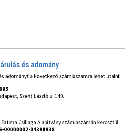
járulás és adomány
és adományt a következő számlaszámra lehet utalni:
005
udapest, Szent László u. 149.
 Fatima Csillaga Alapítvány számlaszámán keresztül
6-00000002-04398938