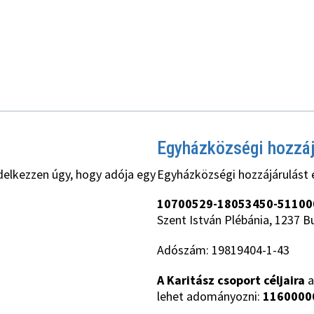
Egyházközségi hozzá
delkezzen úgy, hogy adója egy
Egyházközségi hozzájárulást 
10700529-18053450-51100
Szent István Plébánia, 1237 B
Adószám: 19819404-1-43
A Karitász csoport céljaira
a
lehet adományozni:
1160000