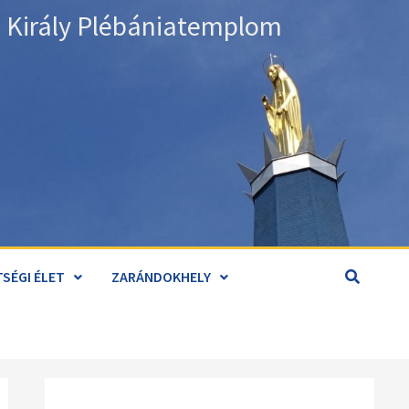
án Király Plébániatemplom
SÉGI ÉLET
ZARÁNDOKHELY