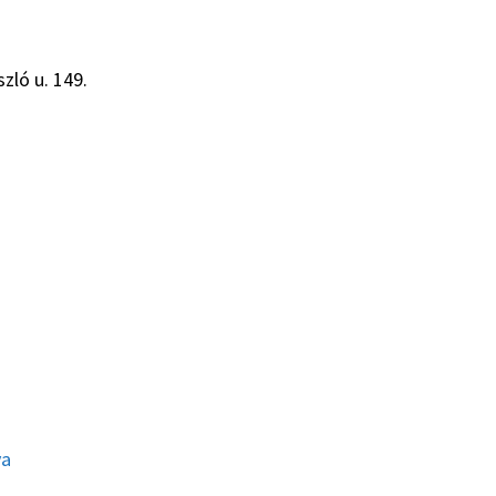
zló u. 149.
ya