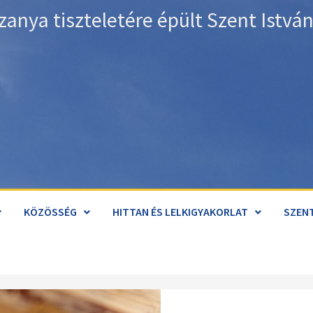
zanya tiszteletére épült Szent Istv
KÖZÖSSÉG
HITTAN ÉS LELKIGYAKORLAT
SZENT