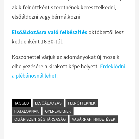
akik felnőttként szeretnének keresztelkedni,
elsőáldozni vagy bérmálkozni!
Elsőáldozásra való felkészítés
októbertől lesz
keddenként 16:30-tól.
Köszönettel várjuk az adományokat új mozaik
elhelyezésére a kirakott képe helyett.
Érdeklődni
a plébánosnál lehet.
TAGGED
ELSŐÁLDOZÁS
FELNŐTTEKNEK
FIATALOKNAK
GYEREKEKNEK
OLTÁRISZENTSÉG TÁRSASÁG
VASÁRNAPI HIRDETÉSEK