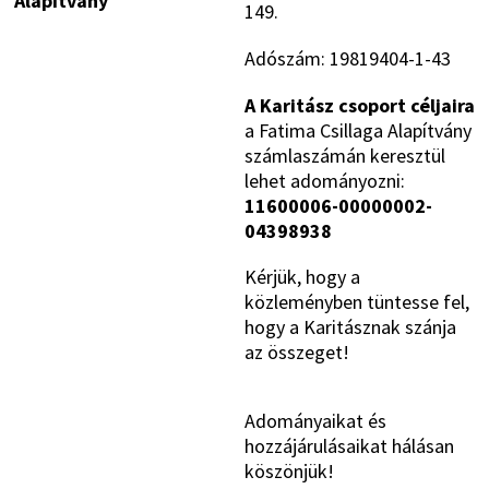
Alapítvány
149.
Adószám: 19819404-1-43
A Karitász csoport céljaira
a Fatima Csillaga Alapítvány
számlaszámán keresztül
lehet adományozni:
11600006-00000002-
04398938
Kérjük, hogy a
közleményben tüntesse fel,
hogy a Karitásznak szánja
az összeget!
Adományaikat és
hozzájárulásaikat hálásan
köszönjük!