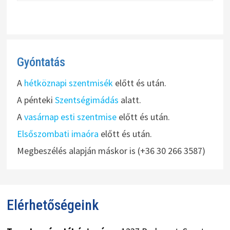
Gyóntatás
A
hétköznapi szentmisék
előtt és után.
A pénteki
Szentségimádás
alatt.
A
vasárnap esti szentmise
előtt és után.
Elsőszombati imaóra
előtt és után.
Megbeszélés alapján máskor is (+36 30 266 3587)
Elérhetőségeink