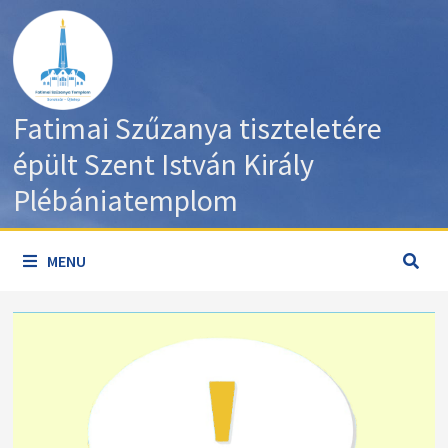
Skip
to
content
Fatimai Szűzanya tiszteletére
épült Szent István Király
Plébániatemplom
MENU