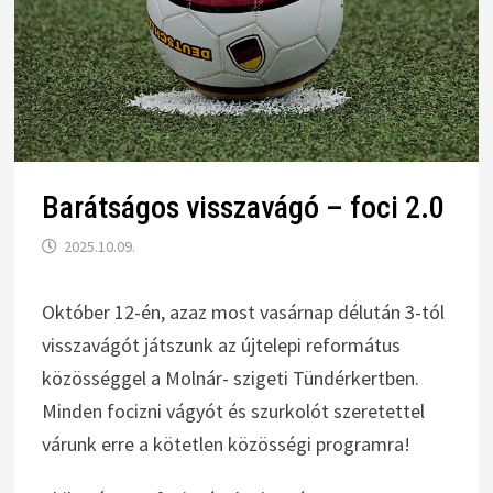
Barátságos visszavágó – foci 2.0
2025.10.09.
Október 12-én, azaz most vasárnap délután 3-tól
visszavágót játszunk az újtelepi református
közösséggel a Molnár- szigeti Tündérkertben.
Minden focizni vágyót és szurkolót szeretettel
várunk erre a kötetlen közösségi programra!