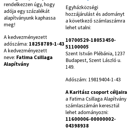
rendelkezzen úgy, hogy
Egyházközségi
adója egy százalékát
hozzájárulást és adományt
alapítványunk kaphassa
a következő számlaszámra
meg!
lehet utalni:
A kedvezményezett
10700529-18053450-
adószáma:
18258789-1-43
51100005
A kedvezményezett
Szent István Plébánia, 1237
neve:
Fatima Csillaga
Budapest, Szent László u.
Alapítvány
149.
Adószám: 19819404-1-43
A Karitász csoport céljaira
a Fatima Csillaga Alapítvány
számlaszámán keresztül
lehet adományozni:
11600006-00000002-
04398938