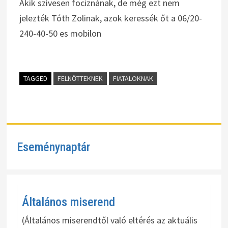
Akik szívesen fociznának, de még ezt nem
jelezték Tóth Zolinak, azok keressék őt a 06/20-
240-40-50 es mobilon
TAGGED
FELNŐTTEKNEK
FIATALOKNAK
Eseménynaptár
Általános miserend
(Általános miserendtől való eltérés az aktuális