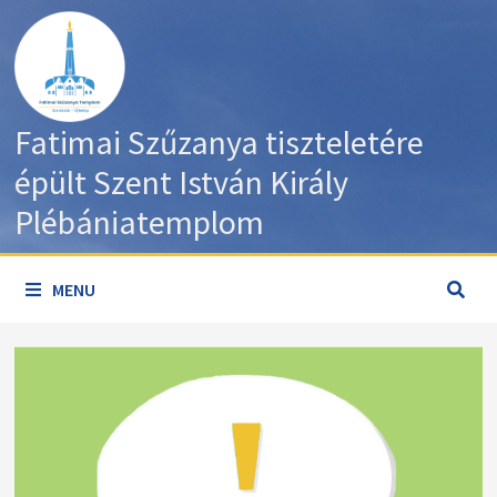
Skip
to
content
Fatimai Szűzanya tiszteletére
épült Szent István Király
Plébániatemplom
MENU