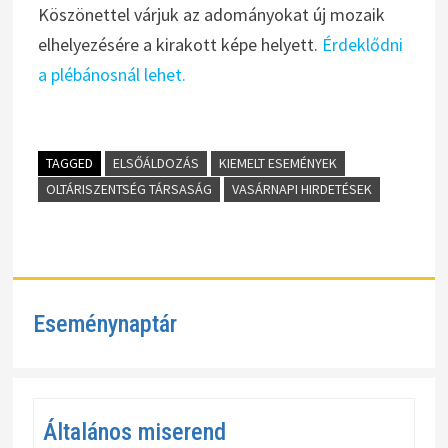
Köszönettel várjuk az adományokat új mozaik
elhelyezésére a kirakott képe helyett.
Érdeklődni
a plébánosnál lehet.
TAGGED
ELSŐÁLDOZÁS
KIEMELT ESEMÉNYEK
OLTÁRISZENTSÉG TÁRSASÁG
VASÁRNAPI HIRDETÉSEK
Eseménynaptár
Általános miserend