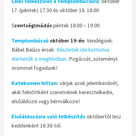
Lelki felkészülés a templombúcsúra
: október
17. (péntek) 17:30 és október 18. 18:00
S
zentségimádás
péntek 18:00 – 19:00
Templombúcsú
október 19-én
. Vendégünk:
Bábel Balázs érsek.
Részletek ide kattintva
elérhetők a meghívóban.
Pogácsát, süteményt
örömmel fogadunk!
Katekumen hittan
:
várjuk azok jelentkezését,
akik felnőttként szeretnének keresztelkedni,
elsőáldozni vagy bérmálkozni!
Elsőáldozásra való felkészítés
októbertől lesz
keddenként 16:30-tól.