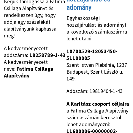
Kérjük támogassa a Fatima
adomány
Csillaga Alapítványt és
rendelkezzen úgy, hogy
Egyházközségi
adója egy százalékát
hozzájárulást és adományt
alapítványunk kaphassa
a következő számlaszámra
meg!
lehet utalni:
A kedvezményezett
10700529-18053450-
adószáma:
18258789-1-43
51100005
A kedvezményezett
Szent István Plébánia, 1237
neve:
Fatima Csillaga
Budapest, Szent László u.
Alapítvány
149.
Adószám: 19819404-1-43
A Karitász csoport céljaira
a Fatima Csillaga Alapítvány
számlaszámán keresztül
lehet adományozni:
11600006-00000002-