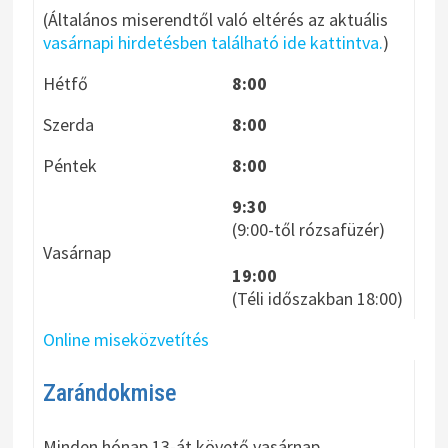
(Általános miserendtől való eltérés az aktuális
vasárnapi hirdetésben található ide kattintva.
)
Hétfő
8:00
Szerda
8:00
Péntek
8:00
9:30
(9:00-től rózsafüzér)
Vasárnap
19:00
(Téli időszakban 18:00)
Online miseközvetítés
Zarándokmise
Minden hónap 13-át követő vasárnap