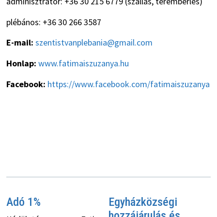
adminisztrátor: +36 30 215 6779 (szállás, terembérlés)
plébános: +36 30 266 3587
E-mail:
szentistvanplebania@gmail.com
Honlap:
www.fatimaiszuzanya.hu
Facebook:
https://www.facebook.com/fatimaiszuzanya
Adó 1%
Egyházközségi
hozzájárulás és