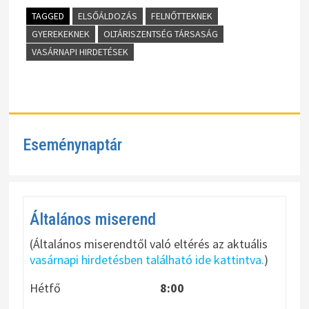
TAGGED
ELSŐÁLDOZÁS
FELNŐTTEKNEK
GYEREKEKNEK
OLTÁRISZENTSÉG TÁRSASÁG
VASÁRNAPI HIRDETÉSEK
Eseménynaptár
Általános miserend
(Általános miserendtől való eltérés az aktuális
vasárnapi hirdetésben található ide kattintva.
)
Hétfő
8:00