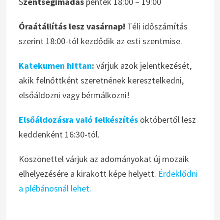
S
zentségimádás
péntek 18:00 – 19:00
Óraátállítás lesz vasárnap!
Téli időszámítás
szerint 18:00-tól kezdődik az esti szentmise.
Katekumen hittan
:
várjuk azok jelentkezését,
akik felnőttként szeretnének keresztelkedni,
elsőáldozni vagy bérmálkozni!
Elsőáldozásra való felkészítés
októbertől lesz
keddenként 16:30-tól.
Köszönettel várjuk az adományokat új mozaik
elhelyezésére a kirakott képe helyett.
Érdeklődni
a plébánosnál lehet.