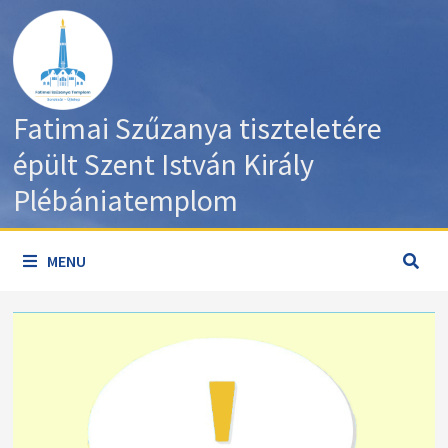
Skip
to
content
Fatimai Szűzanya tiszteletére
épült Szent István Király
Plébániatemplom
MENU