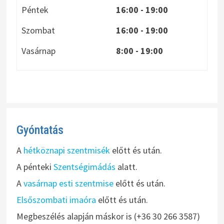
Péntek
16:00 - 19:00
Szombat
16:00 - 19:00
Vasárnap
8:00
- 19:00
Gyóntatás
A
hétköznapi szentmisék
előtt és után.
A pénteki
Szentségimádás
alatt.
A
vasárnap esti szentmise
előtt és után.
Elsőszombati imaóra
előtt és után.
Megbeszélés alapján máskor is (+36 30 266 3587)