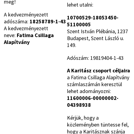
meg!
lehet utalni:
A kedvezményezett
10700529-18053450-
adószáma:
18258789-1-43
51100005
A kedvezményezett
Szent István Plébánia, 1237
neve:
Fatima Csillaga
Budapest, Szent László u.
Alapítvány
149.
Adószám: 19819404-1-43
A Karitász csoport céljaira
a Fatima Csillaga Alapítvány
számlaszámán keresztül
lehet adományozni:
11600006-00000002-
04398938
Kérjük, hogy a
közleményben tüntesse fel,
hogy a Karitásznak szánja