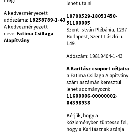
meg!
lehet utalni:
A kedvezményezett
10700529-18053450-
adószáma:
18258789-1-43
51100005
A kedvezményezett
Szent István Plébánia, 1237
neve:
Fatima Csillaga
Budapest, Szent László u.
Alapítvány
149.
Adószám: 19819404-1-43
A Karitász csoport céljaira
a Fatima Csillaga Alapítvány
számlaszámán keresztül
lehet adományozni:
11600006-00000002-
04398938
Kérjük, hogy a
közleményben tüntesse fel,
hogy a Karitásznak szánja