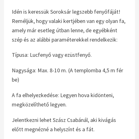
Idén is keressük Soroksár legszebb fenyőfáját!
Reméljük, hogy valaki kertjében van egy olyan fa,
amely már esetleg útban lenne, de egyébként
szép és az alábbi paraméterekkel rendelkezik:
Típusa: Lucfenyő vagy ezüstfenyő.
Nagysága: Max. 8-10 m. (A templomba 4,5 m fér
be)
A fa elhelyezkedése: Legyen hova kidönteni,
megközelíthető legyen.
Jelentkezni lehet Szász Csabánál, aki kivágás
előtt megnézné a helyszínt és a fát.