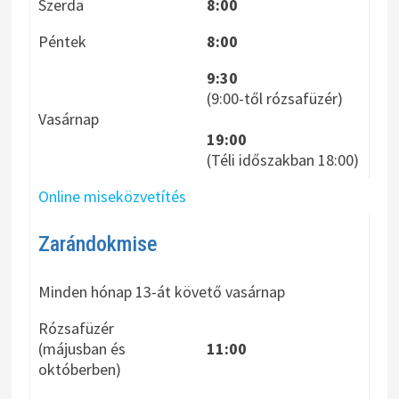
Szerda
8:00
Péntek
8:00
9:30
(9:00-től rózsafüzér)
Vasárnap
19:00
(Téli időszakban 18:00)
Online miseközvetítés
Zarándokmise
Minden hónap 13-át követő vasárnap
Rózsafüzér
(májusban és
11:00
októberben)