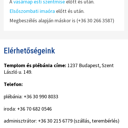
A
vasárnap esti szentmise
előtt és után.
Elsőszombati imaóra
előtt és után.
Megbeszélés alapján máskor is (+36 30 266 3587)
Elérhetőségeink
Templom és plébánia címe:
1237 Budapest, Szent
László u. 149.
Telefon:
plébánia: +36 30 990 8033
iroda: +36 70 682 0546
adminisztrátor: +36 30 215 6779 (szállás, terembérlés)