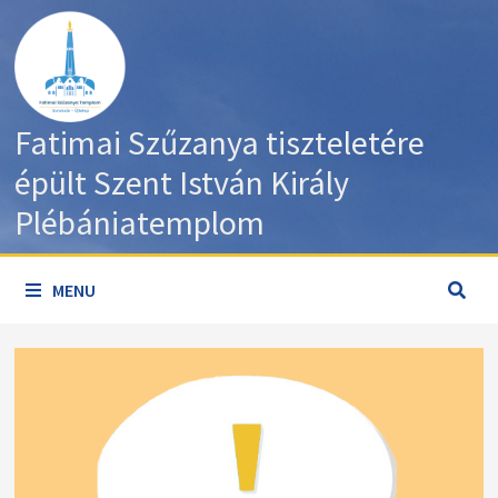
Skip
to
content
Fatimai Szűzanya tiszteletére
épült Szent István Király
Plébániatemplom
MENU