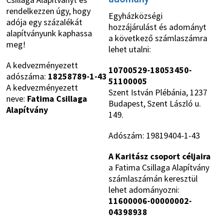
rendelkezzen úgy, hogy
Egyházközségi
adója egy százalékát
hozzájárulást és adományt
alapítványunk kaphassa
a következő számlaszámra
meg!
lehet utalni:
A kedvezményezett
10700529-18053450-
adószáma:
18258789-1-43
51100005
A kedvezményezett
Szent István Plébánia, 1237
neve:
Fatima Csillaga
Budapest, Szent László u.
Alapítvány
149.
Adószám: 19819404-1-43
A Karitász csoport céljaira
a Fatima Csillaga Alapítvány
számlaszámán keresztül
lehet adományozni:
11600006-00000002-
04398938