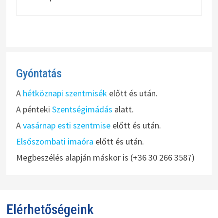
Gyóntatás
A
hétköznapi szentmisék
előtt és után.
A pénteki
Szentségimádás
alatt.
A
vasárnap esti szentmise
előtt és után.
Elsőszombati imaóra
előtt és után.
Megbeszélés alapján máskor is (+36 30 266 3587)
Elérhetőségeink