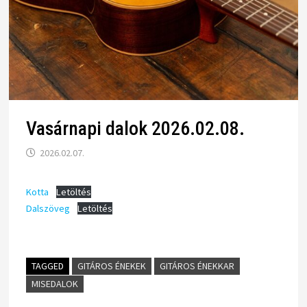
Vasárnapi dalok 2026.02.08.
2026.02.07.
Kotta
Letöltés
Dalszöveg
Letöltés
TAGGED
GITÁROS ÉNEKEK
GITÁROS ÉNEKKAR
MISEDALOK