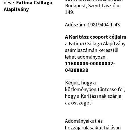
neve:
Fatima Csillaga
Budapest, Szent László u.
Alapítvány
149.
Adószám: 19819404-1-43
A Karitász csoport céljaira
a Fatima Csillaga Alapítvány
számlaszámán keresztül
lehet adományozni:
11600006-00000002-
04398938
Kérjük, hogy a
közleményben tüntesse fel,
hogy a Karitásznak szánja
az összeget!
Adományaikat és
hozzájárulásaikat hálásan