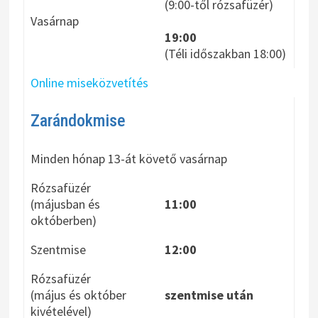
(9:00-től rózsafüzér)
Vasárnap
19:00
(Téli időszakban 18:00)
Online miseközvetítés
Zarándokmise
Minden hónap 13-át követő vasárnap
Rózsafüzér
(májusban és
11:00
októberben)
Szentmise
12:00
Rózsafüzér
(május és október
szentmise után
kivételével)