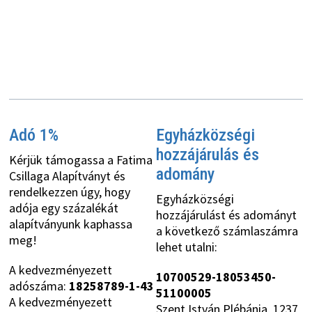
Adó 1%
Egyházközségi
hozzájárulás és
Kérjük támogassa a Fatima
adomány
Csillaga Alapítványt és
rendelkezzen úgy, hogy
Egyházközségi
adója egy százalékát
hozzájárulást és adományt
alapítványunk kaphassa
a következő számlaszámra
meg!
lehet utalni:
A kedvezményezett
10700529-18053450-
adószáma:
18258789-1-43
51100005
A kedvezményezett
Szent István Plébánia, 1237