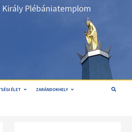
án Király Plébániatemplom
SÉGI ÉLET
ZARÁNDOKHELY