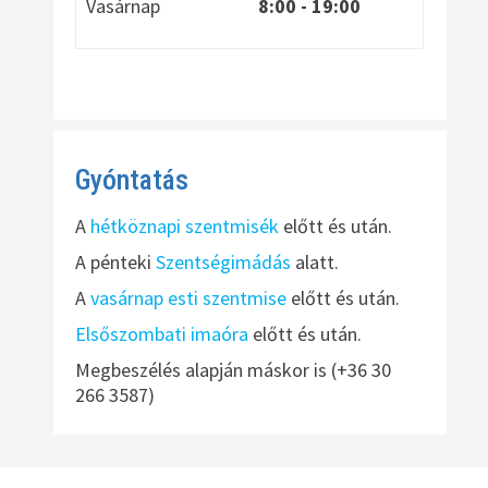
Vasárnap
8:00
- 19:00
Gyóntatás
A
hétköznapi szentmisék
előtt és után.
A pénteki
Szentségimádás
alatt.
A
vasárnap esti szentmise
előtt és után.
Elsőszombati imaóra
előtt és után.
Megbeszélés alapján máskor is (+36 30
266 3587)