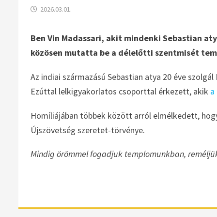
2026.03.01.
Ben Vin Madassari, akit mindenki Sebastian aty
közösen mutatta be a délelőtti szentmisét t
Az indiai származású Sebastian atya 20 éve szolgá
Ezúttal lelkigyakorlatos csoporttal érkezett, akik
a
Homíliájában többek között arról elmélkedett, hog
Újszövetség szeretet-törvénye.
Mindig örömmel fogadjuk templomunkban, reméljük