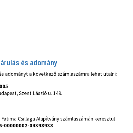
járulás és adomány
és adományt a következő számlaszámra lehet utalni:
005
udapest, Szent László u. 149.
 Fatima Csillaga Alapítvány számlaszámán keresztül
6-00000002-04398938