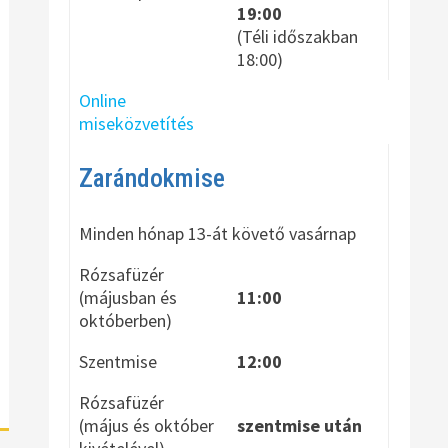
19:00
(Téli időszakban
18:00)
Online
miseközvetítés
Zarándokmise
Minden hónap 13-át követő vasárnap
Rózsafüzér
(májusban és
11:00
októberben)
Szentmise
12:00
Rózsafüzér
(május és október
szentmise után