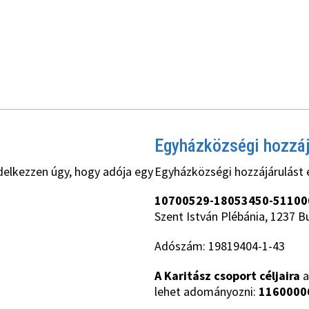
Egyházközségi hozzá
delkezzen úgy, hogy adója egy
Egyházközségi hozzájárulást 
10700529-18053450-51100
Szent István Plébánia, 1237 B
Adószám: 19819404-1-43
A Karitász csoport céljaira
a
lehet adományozni:
1160000