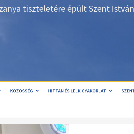
zanya tiszteletére épült Szent Istv
KÖZÖSSÉG
HITTAN ÉS LELKIGYAKORLAT
SZENT