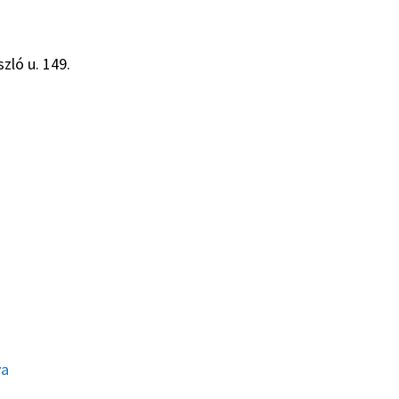
zló u. 149.
ya