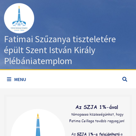
Skip
to
content
Fatimai Szűzanya tiszteletére
épült Szent István Király
Plébániatemplom
MENU