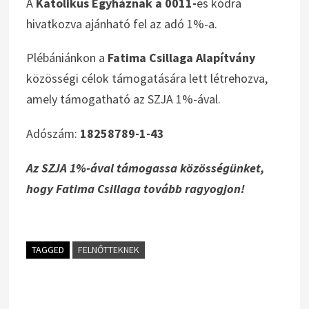
A
Katolikus Egyháznak a 0011-
es kódra
hivatkozva ajánható fel az adó 1%-a.
Plébániánkon a
Fatima Csillaga Alapítvány
közösségi célok támogatására lett létrehozva,
amely támogatható az SZJA 1%-ával.
Adószám:
18258789-1-43
Az SZJA 1%-ával támogassa közösségünket,
hogy Fatima Csillaga tovább ragyogjon!
TAGGED
FELNŐTTEKNEK