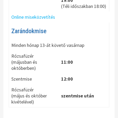
19:00
(Téli időszakban 18:00)
Online miseközvetítés
Zarándokmise
Minden hónap 13-át követő vasárnap
Rózsafüzér
(májusban és
11:00
októberben)
Szentmise
12:00
Rózsafüzér
(május és október
szentmise után
kivételével)