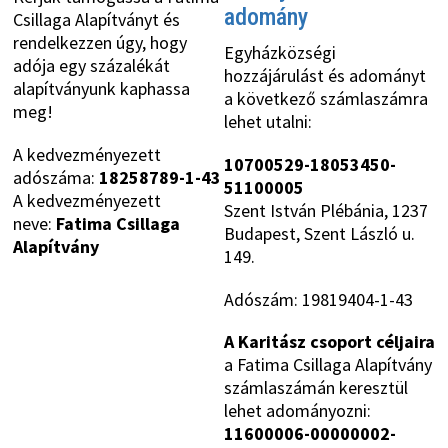
adomány
Csillaga Alapítványt és
rendelkezzen úgy, hogy
Egyházközségi
adója egy százalékát
hozzájárulást és adományt
alapítványunk kaphassa
a következő számlaszámra
meg!
lehet utalni:
A kedvezményezett
10700529-18053450-
adószáma:
18258789-1-43
51100005
A kedvezményezett
Szent István Plébánia, 1237
neve:
Fatima Csillaga
Budapest, Szent László u.
Alapítvány
149.
Adószám: 19819404-1-43
A Karitász csoport céljaira
a Fatima Csillaga Alapítvány
számlaszámán keresztül
lehet adományozni:
11600006-00000002-