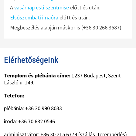
A
vasárnap esti szentmise
előtt és után.
Elsőszombati imaóra
előtt és után.
Megbeszélés alapján máskor is (+36 30 266 3587)
Elérhetőségeink
Templom és plébánia címe:
1237 Budapest, Szent
László u. 149.
Telefon:
plébánia: +36 30 990 8033
iroda: +36 70 682 0546
adminisztrátor: +36 30 215 6779 (szállás, terembérlés)