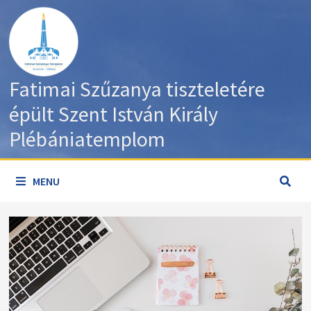
Skip
to
content
Fatimai Szűzanya tiszteletére
épült Szent István Király
Plébániatemplom
MENU