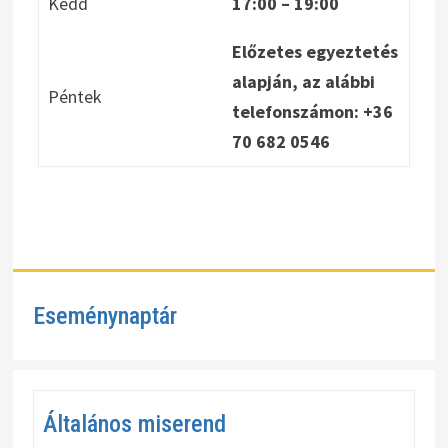
Kedd
17:00 – 19:00
Előzetes egyeztetés
alapján, az alábbi
Péntek
telefonszámon: +36
70 682 0546
Eseménynaptár
Általános miserend