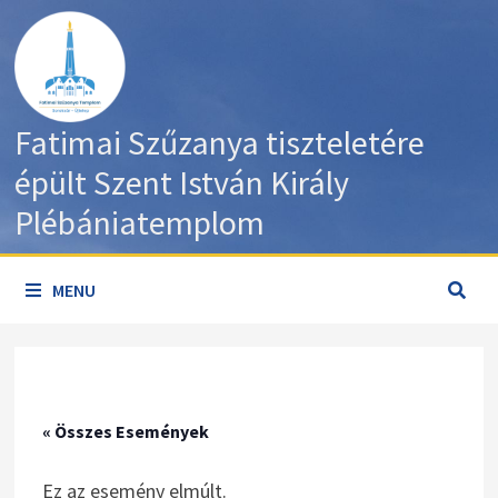
Skip
to
content
Fatimai Szűzanya tiszteletére
épült Szent István Király
Plébániatemplom
MENU
« Összes Események
Ez az esemény elmúlt.