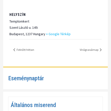
HELYSZÍN
Templomkert
Szent László u. 149.
Budapest
,
1237
Hungary
+ Google Térkép
Felnőtt hittan
Virágvasárnap
Eseménynaptár
Általános miserend