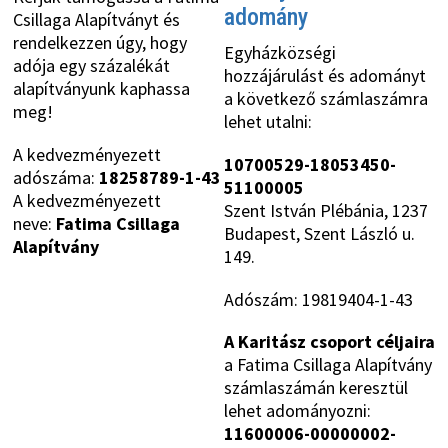
adomány
Csillaga Alapítványt és
rendelkezzen úgy, hogy
Egyházközségi
adója egy százalékát
hozzájárulást és adományt
alapítványunk kaphassa
a következő számlaszámra
meg!
lehet utalni:
A kedvezményezett
10700529-18053450-
adószáma:
18258789-1-43
51100005
A kedvezményezett
Szent István Plébánia, 1237
neve:
Fatima Csillaga
Budapest, Szent László u.
Alapítvány
149.
Adószám: 19819404-1-43
A Karitász csoport céljaira
a Fatima Csillaga Alapítvány
számlaszámán keresztül
lehet adományozni:
11600006-00000002-