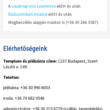
A
vasárnap esti szentmise
előtt és után.
Elsőszombati imaóra
előtt és után.
Megbeszélés alapján máskor is (+36 30 266 3587)
Elérhetőségeink
Templom és plébánia címe:
1237 Budapest, Szent
László u. 149.
Telefon:
plébánia: +36 30 990 8033
iroda: +36 70 682 0546
adminisztrátor: +36 30 215 6779 (szállás, terembérlés)