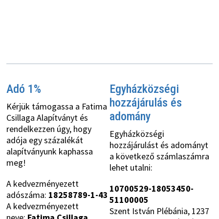
Adó 1%
Egyházközségi
hozzájárulás és
Kérjük támogassa a Fatima
adomány
Csillaga Alapítványt és
rendelkezzen úgy, hogy
Egyházközségi
adója egy százalékát
hozzájárulást és adományt
alapítványunk kaphassa
a következő számlaszámra
meg!
lehet utalni:
A kedvezményezett
10700529-18053450-
adószáma:
18258789-1-43
51100005
A kedvezményezett
Szent István Plébánia, 1237
neve:
Fatima Csillaga