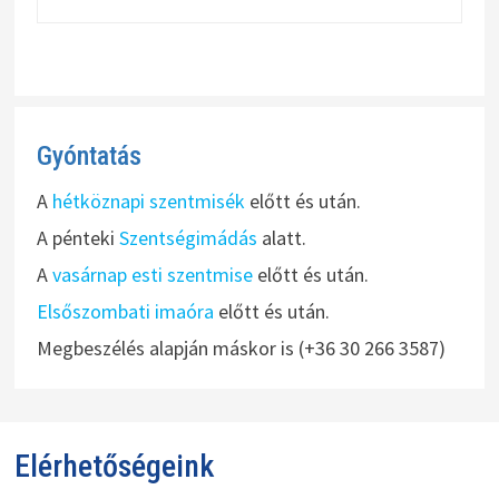
Gyóntatás
A
hétköznapi szentmisék
előtt és után.
A pénteki
Szentségimádás
alatt.
A
vasárnap esti szentmise
előtt és után.
Elsőszombati imaóra
előtt és után.
Megbeszélés alapján máskor is (+36 30 266 3587)
Elérhetőségeink