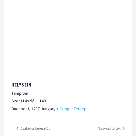
HELYSZÍN
Templom
Szent László u. 149
Budapest
,
1237
Hungary
+ Google Térkép
Családos keresztút
Nagycsütörtök