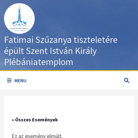
Skip
to
content
Fatimai Szűzanya tiszteletére
épült Szent István Király
Plébániatemplom
MENU
« Összes Események
Ez az esemény elmúlt.