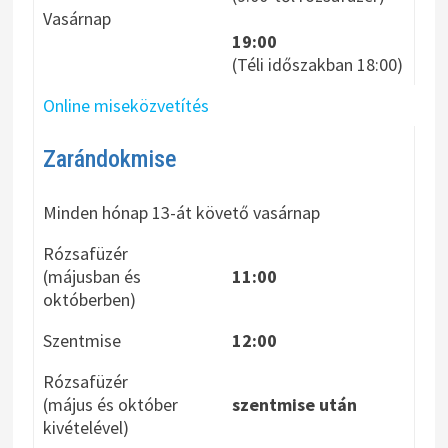
Vasárnap
19:00
(Téli időszakban 18:00)
Online miseközvetítés
Zarándokmise
Minden hónap 13-át követő vasárnap
Rózsafüzér
(májusban és
11:00
októberben)
Szentmise
12:00
Rózsafüzér
(május és október
szentmise után
kivételével)