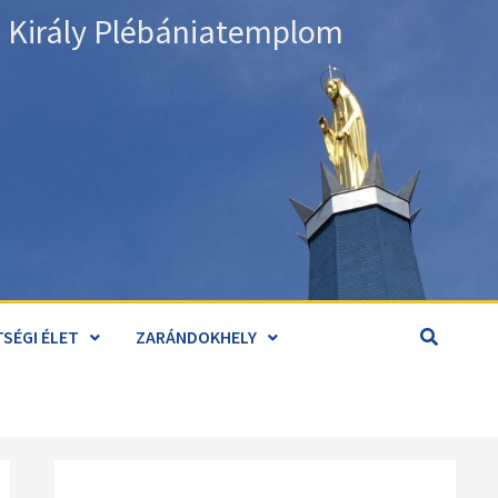
án Király Plébániatemplom
SÉGI ÉLET
ZARÁNDOKHELY