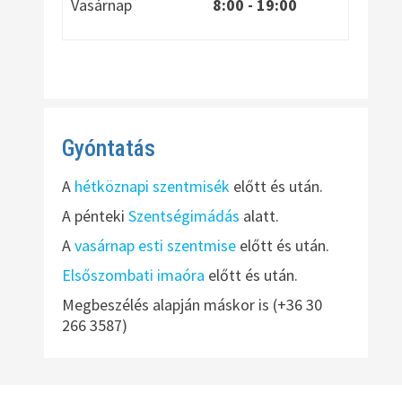
Vasárnap
8:00
- 19:00
Gyóntatás
A
hétköznapi szentmisék
előtt és után.
A pénteki
Szentségimádás
alatt.
A
vasárnap esti szentmise
előtt és után.
Elsőszombati imaóra
előtt és után.
Megbeszélés alapján máskor is (+36 30
266 3587)