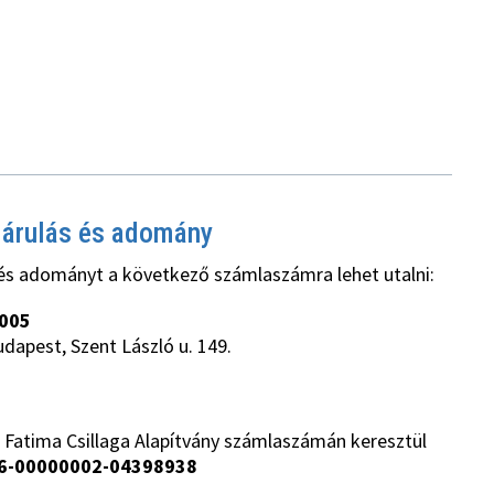
járulás és adomány
és adományt a következő számlaszámra lehet utalni:
005
udapest, Szent László u. 149.
 Fatima Csillaga Alapítvány számlaszámán keresztül
6-00000002-04398938