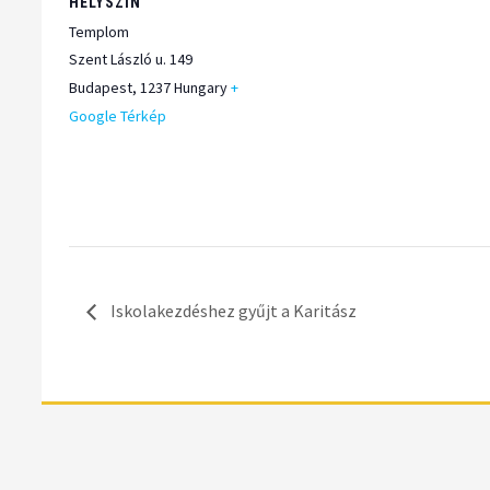
HELYSZÍN
Templom
Szent László u. 149
Budapest
,
1237
Hungary
+
Google Térkép
Iskolakezdéshez gyűjt a Karitász