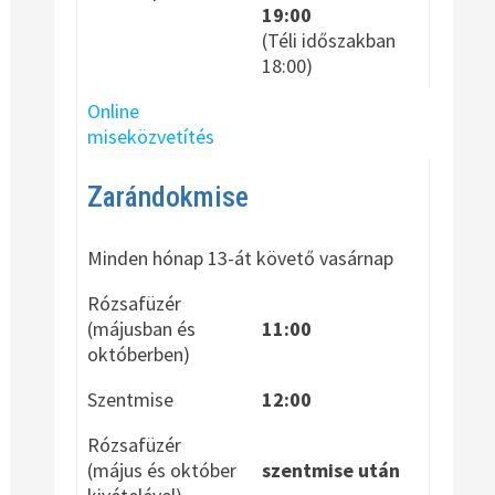
19:00
(Téli időszakban
18:00)
Online
miseközvetítés
Zarándokmise
Minden hónap 13-át követő vasárnap
Rózsafüzér
(májusban és
11:00
októberben)
Szentmise
12:00
Rózsafüzér
(május és október
szentmise után