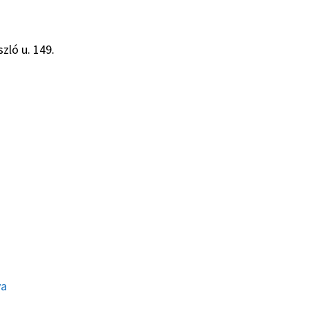
zló u. 149.
ya