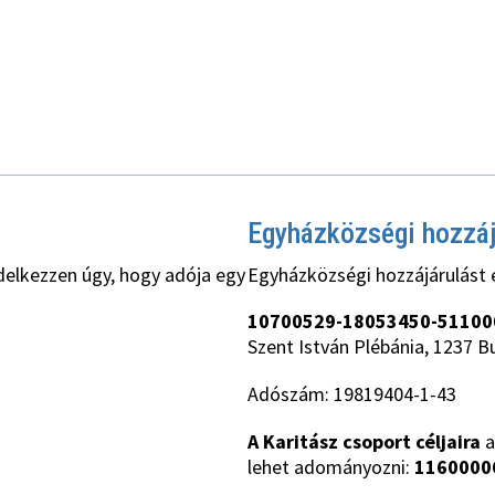
Egyházközségi hozzá
delkezzen úgy, hogy adója egy
Egyházközségi hozzájárulást 
10700529-18053450-51100
Szent István Plébánia, 1237 B
Adószám: 19819404-1-43
A Karitász csoport céljaira
a
lehet adományozni:
1160000