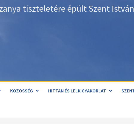
zanya tiszteletére épült Szent Istv
KÖZÖSSÉG
HITTAN ÉS LELKIGYAKORLAT
SZENT