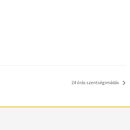
24 órás szentségimádás