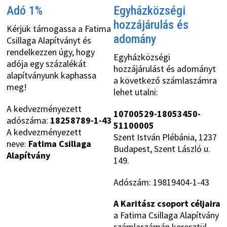
Adó 1%
Egyházközségi
hozzájárulás és
Kérjük támogassa a Fatima
adomány
Csillaga Alapítványt és
rendelkezzen úgy, hogy
Egyházközségi
adója egy százalékát
hozzájárulást és adományt
alapítványunk kaphassa
a következő számlaszámra
meg!
lehet utalni:
A kedvezményezett
10700529-18053450-
adószáma:
18258789-1-43
51100005
A kedvezményezett
Szent István Plébánia, 1237
neve:
Fatima Csillaga
Budapest, Szent László u.
Alapítvány
149.
Adószám: 19819404-1-43
A Karitász csoport céljaira
a Fatima Csillaga Alapítvány
számlaszámán keresztül