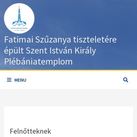
Skip
to
content
Fatimai Szűzanya tiszteletére
épült Szent István Király
Plébániatemplom
MENU
Felnőtteknek