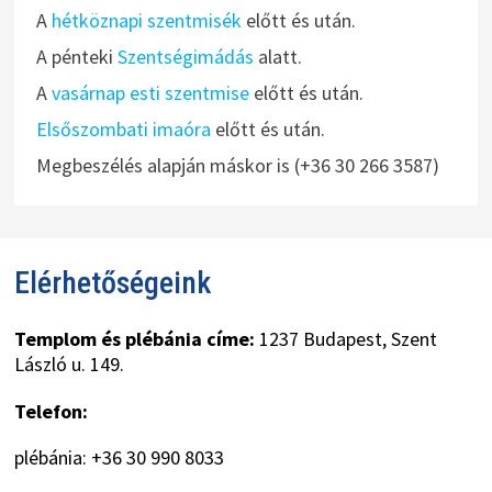
A
hétköznapi szentmisék
előtt és után.
A pénteki
Szentségimádás
alatt.
A
vasárnap esti szentmise
előtt és után.
Elsőszombati imaóra
előtt és után.
Megbeszélés alapján máskor is (+36 30 266 3587)
Elérhetőségeink
Templom és plébánia címe:
1237 Budapest, Szent
László u. 149.
Telefon:
plébánia: +36 30 990 8033