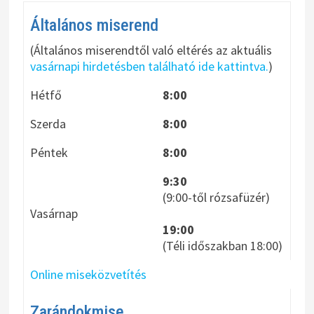
v
Általános miserend
á
(Általános miserendtől való eltérés az aktuális
l
vasárnapi hirdetésben található ide kattintva.
)
a
Hétfő
8:00
s
Szerda
8:00
z
Péntek
8:00
t
á
9:30
(9:00-től rózsafüzér)
s
Vasárnap
19:00
(Téli időszakban 18:00)
Online miseközvetítés
Zarándokmise