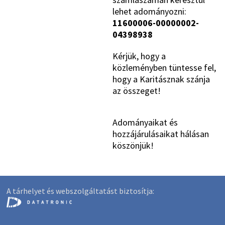
lehet adományozni:
11600006-00000002-
04398938
Kérjük, hogy a
közleményben tüntesse fel,
hogy a Karitásznak szánja
az összeget!
Adományaikat és
hozzájárulásaikat hálásan
köszönjük!
A tárhelyet és webszolgáltatást biztosítja: