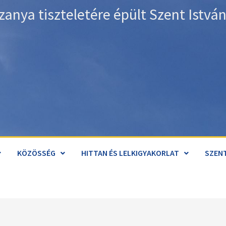
zanya tiszteletére épült Szent Istv
KÖZÖSSÉG
HITTAN ÉS LELKIGYAKORLAT
SZENT