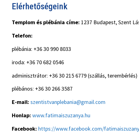
Elérhetőségeink
.
Templom és plébánia címe:
1237 Budapest, Szent Lás
Telefon:
plébánia: +36 30 990 8033
iroda: +36 70 682 0546
adminisztrátor: +36 30 215 6779 (szállás, terembérlés)
plébános: +36 30 266 3587
E-mail:
szentistvanplebania@gmail.com
Honlap:
www.fatimaiszuzanya.hu
Facebook:
https://www.facebook.com/fatimaiszuzan