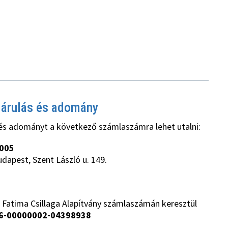
járulás és adomány
és adományt a következő számlaszámra lehet utalni:
005
udapest, Szent László u. 149.
 Fatima Csillaga Alapítvány számlaszámán keresztül
6-00000002-04398938