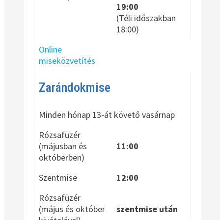
19:00
(Téli időszakban
18:00)
Online
miseközvetítés
Zarándokmise
Minden hónap 13-át követő vasárnap
Rózsafüzér
(májusban és
11:00
októberben)
Szentmise
12:00
Rózsafüzér
(május és október
szentmise után