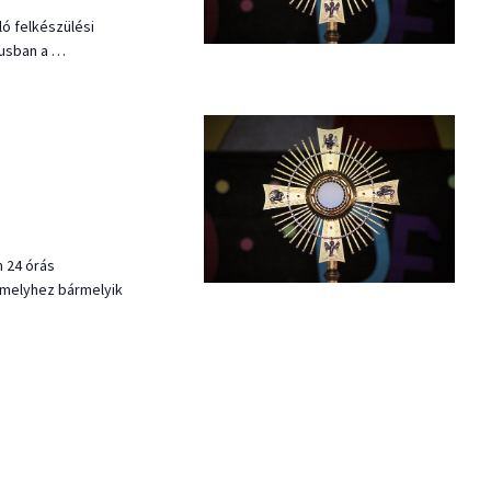
ló felkészülési
jusban a …
 24 órás
melyhez bármelyik