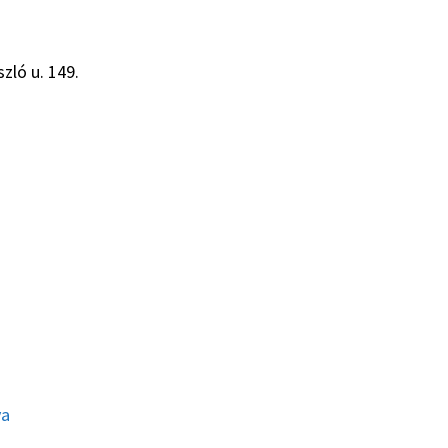
zló u. 149.
ya