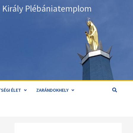
án Király Plébániatemplom
SÉGI ÉLET
ZARÁNDOKHELY