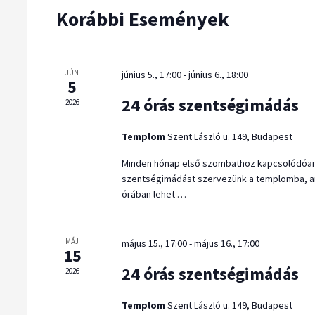
e
Korábbi Események
e
m
k
r
k
k
e
i
e
JÚN
június 5., 17:00
-
június 6., 18:00
s
v
5
r
ő
á
24 órás szentségimádás
2026
e
s
l
s
Templom
Szent László u. 149, Budapest
z
a
é
ó
s
Minden hónap első szombathoz kapcsolódóan
szentségimádást szervezünk a templomba, a
s
t
z
órában lehet …
.
t
e
K
á
é
MÁJ
május 15., 17:00
-
május 16., 17:00
e
s
15
s
r
a
24 órás szentségimádás
2026
n
e
.
é
Templom
Szent László u. 149, Budapest
s