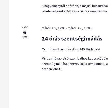
z
s
A hagyománytól eltérően, a májusi búcsúra va
e
lehetőségként a 24 órás szentségimádás má
e
t
m
v
e
MÁRC
március 6., 17:00
-
március 7., 18:00
6
á
g
24 órás szentségimádás
2026
a
l
E
Templom
Szent László u. 149, Budapest
a
s
s
Minden hónap első szombathoz kapcsolódóan
e
szentségimádást szervezünk a templomba, a
z
órában lehet …
m
t
é
á
n
s
y
e
k