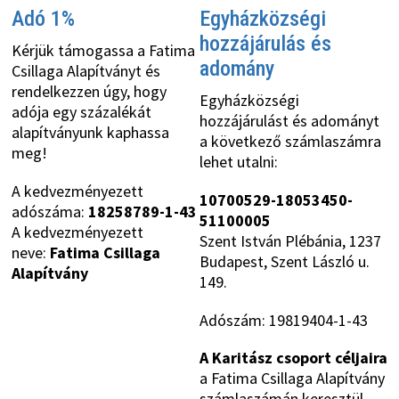
Adó 1%
Egyházközségi
hozzájárulás és
Kérjük támogassa a Fatima
adomány
Csillaga Alapítványt és
rendelkezzen úgy, hogy
Egyházközségi
adója egy százalékát
hozzájárulást és adományt
alapítványunk kaphassa
a következő számlaszámra
meg!
lehet utalni:
A kedvezményezett
10700529-18053450-
adószáma:
18258789-1-43
51100005
A kedvezményezett
Szent István Plébánia, 1237
neve:
Fatima Csillaga
Budapest, Szent László u.
Alapítvány
149.
Adószám: 19819404-1-43
A Karitász csoport céljaira
a Fatima Csillaga Alapítvány
számlaszámán keresztül