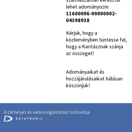
lehet adományozni:
11600006-00000002-
04398938
Kérjük, hogy a
közleményben tüntesse fel,
hogy a Karitásznak szánja
az összeget!
Adományaikat és
hozzájárulásaikat hálásan
köszönjük!
A tárhelyet és webszolgáltatást biztosítja: