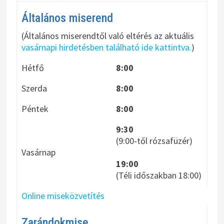
v
Általános miserend
á
(Általános miserendtől való eltérés az aktuális
l
vasárnapi hirdetésben található ide kattintva.
)
a
Hétfő
8:00
s
Szerda
8:00
z
Péntek
8:00
t
á
9:30
(9:00-től rózsafüzér)
s
Vasárnap
19:00
(Téli időszakban 18:00)
Online miseközvetítés
Zarándokmise