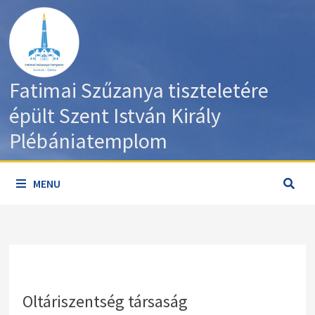
Skip
to
content
Fatimai Szűzanya tiszteletére
épült Szent István Király
Plébániatemplom
MENU
Oltáriszentség társaság