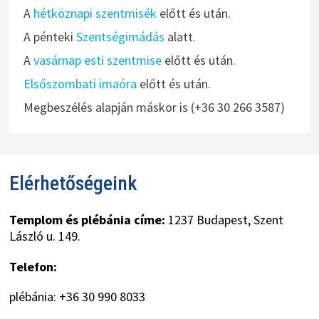
A
hétköznapi szentmisék
előtt és után.
A pénteki
Szentségimádás
alatt.
A
vasárnap esti szentmise
előtt és után.
Elsőszombati imaóra
előtt és után.
Megbeszélés alapján máskor is (+36 30 266 3587)
Elérhetőségeink
Templom és plébánia címe:
1237 Budapest, Szent
László u. 149.
Telefon:
plébánia: +36 30 990 8033