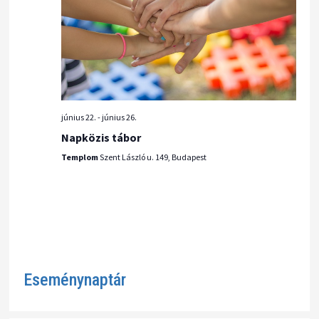
l
a
s
z
t
június 22.
-
június 26.
á
Napközis tábor
s
Templom
Szent László u. 149, Budapest
Eseménynaptár