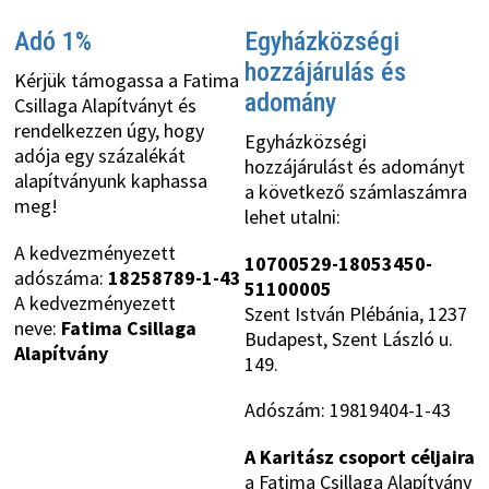
Adó 1%
Egyházközségi
hozzájárulás és
Kérjük támogassa a Fatima
adomány
Csillaga Alapítványt és
rendelkezzen úgy, hogy
Egyházközségi
adója egy százalékát
hozzájárulást és adományt
alapítványunk kaphassa
a következő számlaszámra
meg!
lehet utalni:
A kedvezményezett
10700529-18053450-
adószáma:
18258789-1-43
51100005
A kedvezményezett
Szent István Plébánia, 1237
neve:
Fatima Csillaga
Budapest, Szent László u.
Alapítvány
149.
Adószám: 19819404-1-43
A Karitász csoport céljaira
a Fatima Csillaga Alapítvány