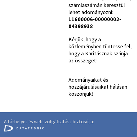
számlaszámán keresztül
lehet adományozni:
11600006-00000002-
04398938
Kérjük, hogy a
közleményben tüntesse fel,
hogy a Karitásznak szánja
az összeget!
Adományaikat és
hozzájárulásaikat hálásan
köszönjük!
A tárhelyet és webszolgáltatást biztosítja: