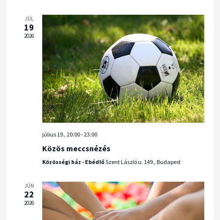
i
t
s
JÚL
g
á
19
é
á
2026
s
s
c
a
e
i
.
ó
é
s
n
é
július 19., 20:00
-
23:00
z
Közös meccsnézés
e
Közösségi ház - Ebédlő
Szent László u. 149., Budapest
t
JÚN
v
22
2026
á