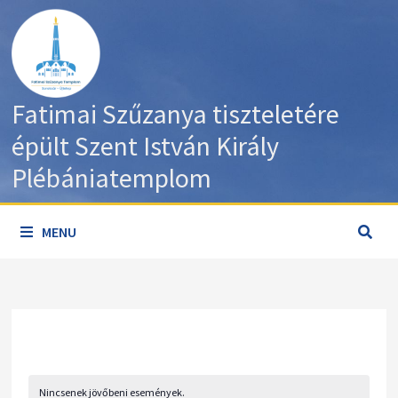
Skip
to
content
Fatimai Szűzanya tiszteletére
épült Szent István Király
Plébániatemplom
MENU
Nincsenek jövőbeni események.