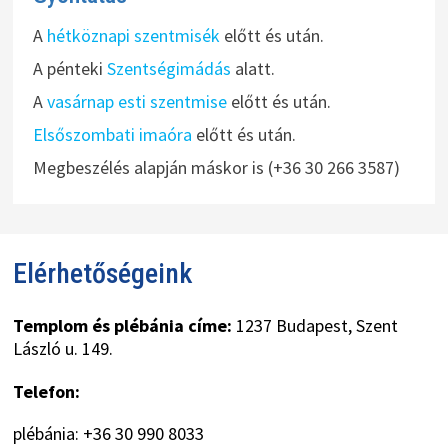
A
hétköznapi szentmisék
előtt és után.
A pénteki
Szentségimádás
alatt.
A
vasárnap esti szentmise
előtt és után.
Elsőszombati imaóra
előtt és után.
Megbeszélés alapján máskor is (+36 30 266 3587)
Elérhetőségeink
Templom és plébánia címe:
1237 Budapest, Szent
László u. 149.
Telefon:
plébánia: +36 30 990 8033