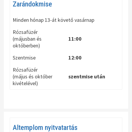
Zarándokmise
Minden hónap 13-át követő vasárnap
Rózsafüzér
(májusban és
11:00
októberben)
Szentmise
12:00
Rózsafüzér
(május és október
szentmise után
kivételével)
Altemplom nyitvatartás