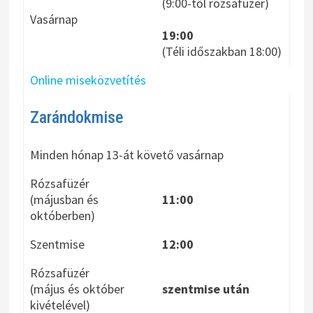
(9:00-től rózsafüzér)
Vasárnap
19:00
(Téli időszakban 18:00)
Online miseközvetítés
Zarándokmise
Minden hónap 13-át követő vasárnap
Rózsafüzér
(májusban és
11:00
októberben)
Szentmise
12:00
Rózsafüzér
(május és október
szentmise után
kivételével)