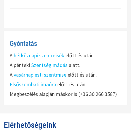
Gyóntatás
A
hétköznapi szentmisék
előtt és után.
A pénteki
Szentségimádás
alatt.
A
vasárnap esti szentmise
előtt és után.
Elsőszombati imaóra
előtt és után.
Megbeszélés alapján máskor is (+36 30 266 3587)
Elérhetőségeink