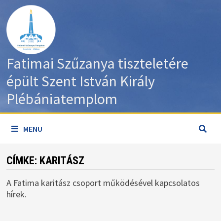
Skip
to
content
Fatimai Szűzanya tiszteletére
épült Szent István Király
Plébániatemplom
MENU
CÍMKE:
KARITÁSZ
A Fatima karitász csoport működésével kapcsolatos
hírek.