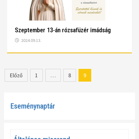
Szeptember 13-án rózsafüzér imádság
2024.09.13.
Bejegyzések
Előző
1
…
8
9
lapozása
Eseménynaptár