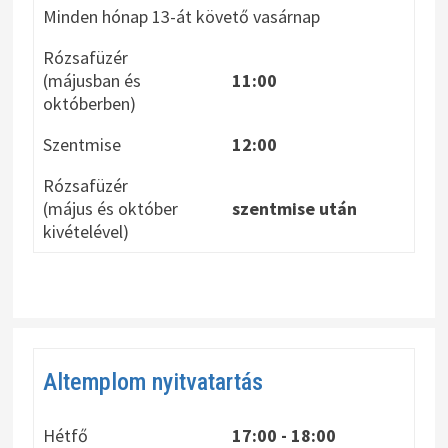
Minden hónap 13-át követő vasárnap
Rózsafüzér
(májusban és
11:00
októberben)
Szentmise
12:00
Rózsafüzér
(május és október
szentmise után
kivételével)
Altemplom nyitvatartás
Hétfő
17:00 - 18:00