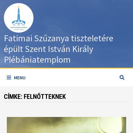
Skip
to
content
Fatimai Szűzanya tiszteletére
épült Szent István Király
Plébániatemplom
MENU
CÍMKE:
FELNŐTTEKNEK