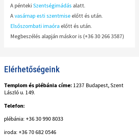
A pénteki
Szentségimádás
alatt.
A
vasárnap esti szentmise
előtt és után.
Elsőszombati imaóra
előtt és után.
Megbeszélés alapján máskor is (+36 30 266 3587)
Elérhetőségeink
Templom és plébánia címe:
1237 Budapest, Szent
László u. 149.
Telefon:
plébánia: +36 30 990 8033
iroda: +36 70 682 0546