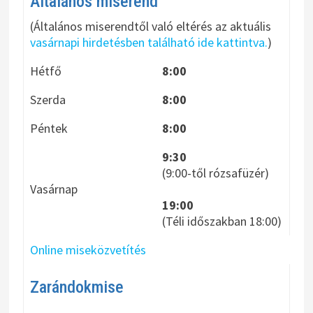
Általános miserend
(Általános miserendtől való eltérés az aktuális
vasárnapi hirdetésben található ide kattintva.
)
Hétfő
8:00
Szerda
8:00
Péntek
8:00
9:30
(9:00-től rózsafüzér)
Vasárnap
19:00
(Téli időszakban 18:00)
Online miseközvetítés
Zarándokmise