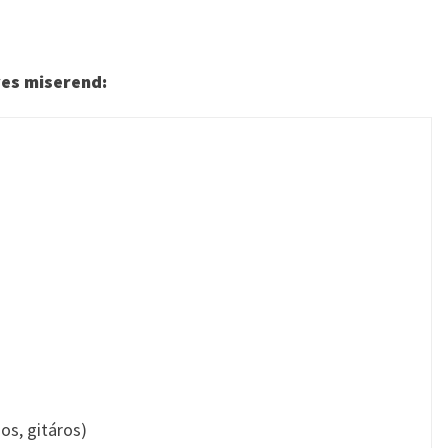
yes miserend:
dos, gitáros)