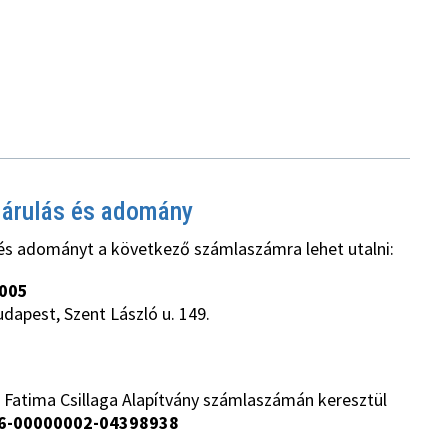
járulás és adomány
és adományt a következő számlaszámra lehet utalni:
005
udapest, Szent László u. 149.
 Fatima Csillaga Alapítvány számlaszámán keresztül
6-00000002-04398938