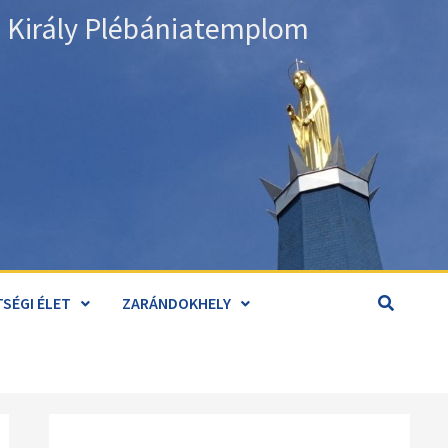
án Király Plébániatemplom
SÉGI ÉLET
ZARÁNDOKHELY