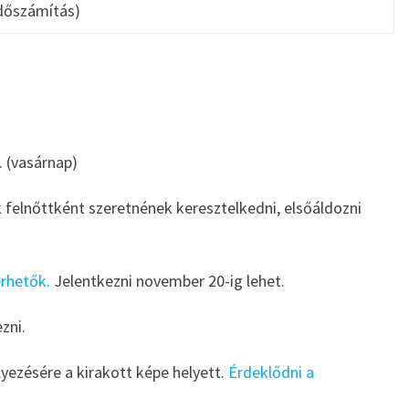
 időszámítás)
 (vasárnap)
k felnőttként szeretnének keresztelkedni, elsőáldozni
érhetők.
Jelentkezni november 20-ig lehet.
zni.
yezésére a kirakott képe helyett.
Érdeklődni a