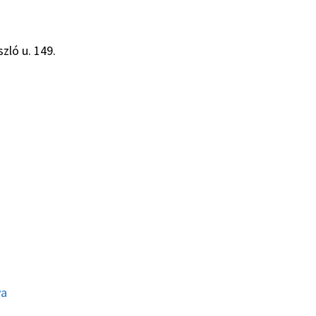
zló u. 149.
ya