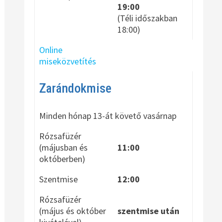
19:00
(Téli időszakban
18:00)
Online
miseközvetítés
Zarándokmise
Minden hónap 13-át követő vasárnap
Rózsafüzér
(májusban és
11:00
októberben)
Szentmise
12:00
Rózsafüzér
(május és október
szentmise után