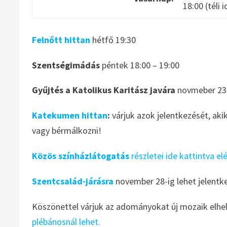
18:00 (téli
Felnőtt hittan
hétfő 19:30
Szentségimádás
péntek 18:00 – 19:00
Gyűjtés a Katolikus Karitász javára
novmeber 23.
Katekumen hittan
:
várjuk azok jelentkezését, aki
vagy bérmálkozni!
Közös színházlátogatás
részletei ide kattintva el
Szentcsalád-járásra
november 28-ig lehet jelentke
Köszönettel várjuk az adományokat új mozaik elhel
plébánosnál lehet.