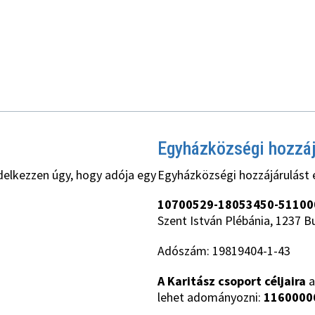
Egyházközségi hozzá
delkezzen úgy, hogy adója egy
Egyházközségi hozzájárulást 
10700529-18053450-51100
Szent István Plébánia, 1237 B
Adószám: 19819404-1-43
A Karitász csoport céljaira
a
lehet adományozni:
1160000