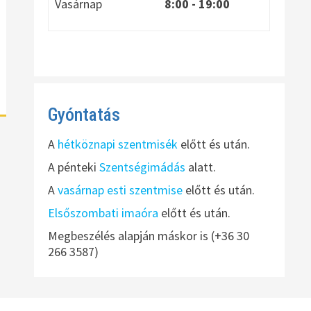
Vasárnap
8:00
- 19:00
Gyóntatás
A
hétköznapi szentmisék
előtt és után.
A pénteki
Szentségimádás
alatt.
A
vasárnap esti szentmise
előtt és után.
Elsőszombati imaóra
előtt és után.
Megbeszélés alapján máskor is (+36 30
266 3587)