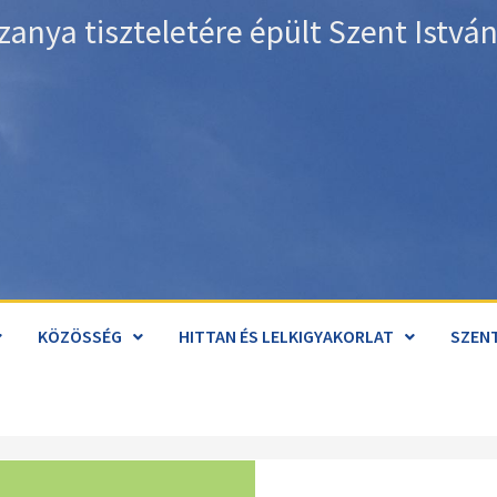
zanya tiszteletére épült Szent Istv
KÖZÖSSÉG
HITTAN ÉS LELKIGYAKORLAT
SZENT