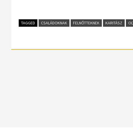
TAGGED
CSALÁDOKNAK
FELNŐTTEKNEK
KARITÁSZ
OL